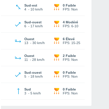
Sud-est
0 Faible
4
-
10 km/h
FPS:
Non
Sud-ouest
4 Modéré
6
-
17 km/h
FPS:
6-10
Ouest
6 Élevé
13
-
30 km/h
FPS:
15-25
Ouest
2 Faible
11
-
28 km/h
FPS:
Non
Sud-ouest
0 Faible
5
-
18 km/h
FPS:
Non
Sud
0 Faible
3
-
5 km/h
FPS:
Non