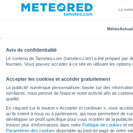
Météo
Actual
Avis de confidentialité
Le contenu de Tameteo.com (tameteo.com) a été préparé par des 
fournies. Vous pouvez accéder à ce site en utilisant les options 
Accepter les cookies et accéder gratuitement
Accueil
Portugal
District de Porto
Junqueira
La publicité numérique personnalisée, basée sur des information
similaires, nous permet de financer notre activité afin de conti
Météo Junqueira heure
qualité.
En cliquant sur le bouton « Accepter et continuer », vous accéde
qu'ils soient à nous ou à partenaires, qui nous permettent de sui
Météo 1 - 7 jours
Heure par heure
développer un profil spécifique pour vous montrer de la publicit
trouver plus d'informations dans notre
Politique de cookies
et re
Paramètres des cookies
disponible au pied de page de notre si