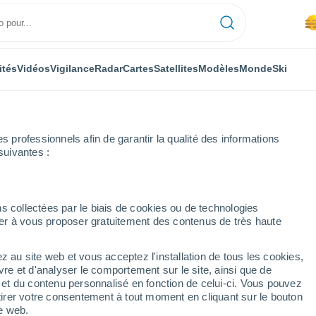
ités
Vidéos
Vigilance
Radar
Cartes
Satellites
Modèles
Monde
Ski
professionnels afin de garantir la qualité des informations
suivantes :
Heure par heure
s collectées par le biais de cookies ou de technologies
nuer à vous proposer gratuitement des contenus de très haute
 par heure
z au site web et vous acceptez l'installation de tous les cookies,
vre et d'analyser le comportement sur le site, ainsi que de
é et du contenu personnalisé en fonction de celui-ci. Vous pouvez
tirer votre consentement à tout moment en cliquant sur le bouton
te web.