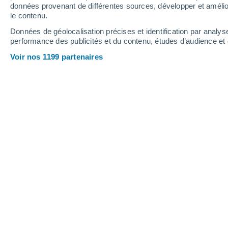
Vendredi
7
Samedi
8
données provenant de différentes sources, développer et amélior
le contenu.
Données de géolocalisation précises et identification par analys
performance des publicités et du contenu, études d’audience e
Prévisions météo Junqueira par heu
Voir nos 1199 partenaires
VENDREDI 07 AOÛT
Toute la journée
Brumeux
Lever du soleil à
06h35
Coucher du soleil à
20h44
Première lueur à
06:05
Dernière lueur à
21:15
Ph. lunaire