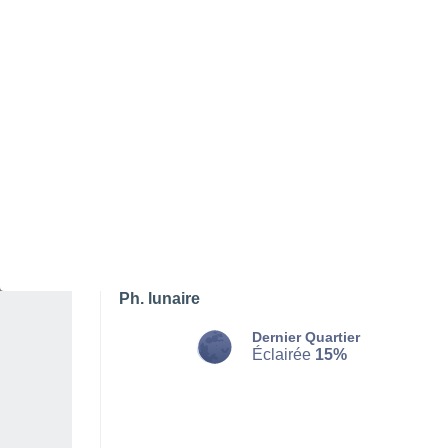
DIMANCHE 09 AOÛT
La nuit
Brouillards
Lever du soleil à
06h37
Coucher du soleil à
20h42
Première lueur à
06:07
Dernière lueur à
21:12
Ph. lunaire
Dernier Quartier
Éclairée
15%