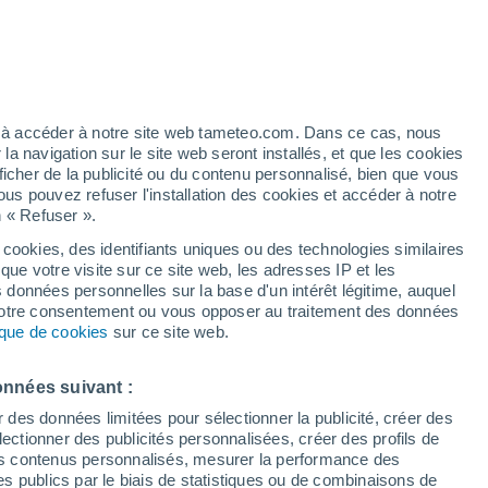
 pour Junqueira
VENT
PRÉCIPITATIONS
12
15
18
21
00
03
06
09
12
15
18
21
00
ez à accéder à notre site web tameteo.com. Dans ce cas, nous
 navigation sur le site web seront installés, et que les cookies
ficher de la publicité ou du contenu personnalisé, bien que vous
ous pouvez refuser l'installation des cookies et accéder à notre
n « Refuser ».
 cookies, des identifiants uniques ou des technologies similaires
23°
23°
23°
que votre visite sur ce site web, les adresses IP et les
23°
22°
22°
s données personnelles sur la base d'un intérêt légitime, auquel
21°
20°
 votre consentement ou vous opposer au traitement des données
20°
19°
19°
tique de cookies
sur ce site web.
19°
19°
onnées suivant :
r des données limitées pour sélectionner la publicité, créer des
sélectionner des publicités personnalisées, créer des profils de
 des contenus personnalisés, mesurer la performance des
s publics par le biais de statistiques ou de combinaisons de