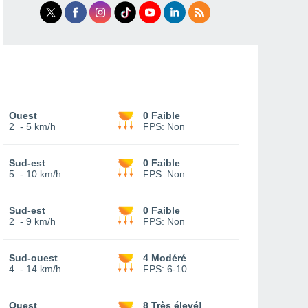
Ouest
0 Faible
2
-
5 km/h
FPS:
Non
Sud-est
0 Faible
5
-
10 km/h
FPS:
Non
Sud-est
0 Faible
2
-
9 km/h
FPS:
Non
Sud-ouest
4 Modéré
4
-
14 km/h
FPS:
6-10
Ouest
8 Très élevé!