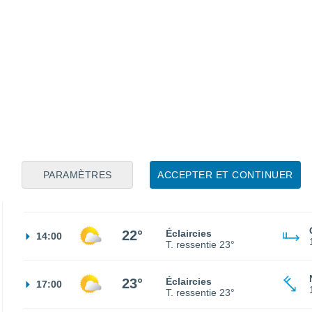
19°
Brouillards
02:00
T. ressentie
19°
19°
Brouillards
05:00
T. ressentie
19°
20°
Brouillards
08:00
T. ressentie
20°
PARAMÈTRES
ACCEPTER ET CONTINUER
22°
Ciel variable
11:00
T. ressentie
22°
22°
Éclaircies
14:00
T. ressentie
23°
23°
Éclaircies
17:00
T. ressentie
23°