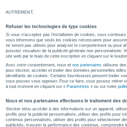
Graphique météo heure par heure
AUTREMENT,
SYMBOLE
TEMPÉRATURE
Refuser les technologies de type cookies
00
03
06
09
12
15
18
21
00
03
06
09
Si vous n'acceptez pas l'installation de cookies, vous continu
vous informons que seuls les cookies nécessaires pour assurer la
ne seront pas utilisés pour analyser le comportement ou pour af
puissiez visualiser de la publicité générale non personnalisée. V
site web par le biais de cette inscription en cliquant sur le bouto
Avec votre consentement, nous et
nos partenaires
utilisons des
23°
23°
pour stocker, accéder et traiter des données personnelles telles 
22°
identifiants de cookies. Certains fournisseurs peuvent traiter vo
21°
vous pouvez vous opposer. Pour ce faire, vous pouvez retirer
à tout moment en cliquant sur «
Paramètres
» ou sur notre
poli
19°
19°
18°
18°
17°
17°
17°
Nous et nos partenaires effectuons le traitement des d
Stocker et/ou accéder à des informations sur un appareil, utilise
profils pour la publicité personnalisée, utiliser des profils pour 
contenus personnalisés, utiliser des profils pour sélectionner
0.1
publicités, mesurer la performance des contenus, comprendre le