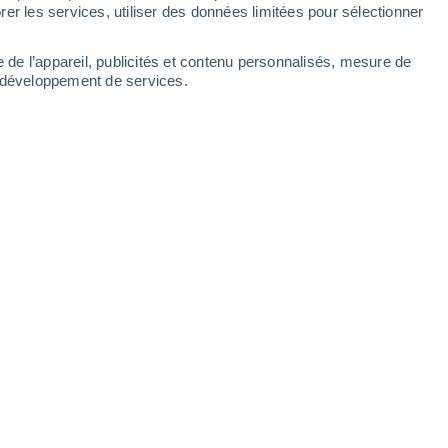
Dimanche
9
er les services, utiliser des données limitées pour sélectionner
e de l’appareil, publicités et contenu personnalisés, mesure de
t développement de services.
res
17°
Brumeux
02:00
T. ressentie
17°
17°
Ciel variable
05:00
T. ressentie
17°
18°
Brume de poussière
08:00
T. ressentie
18°
22°
Brume de poussière
11:00
T. ressentie
23°