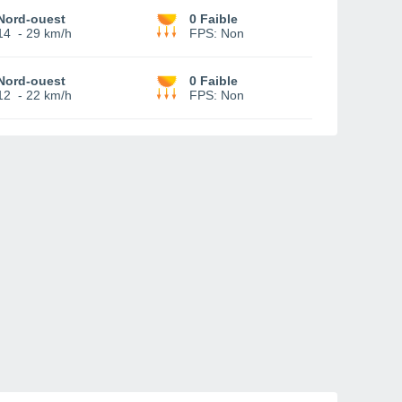
Nord-ouest
0 Faible
14
-
29 km/h
FPS:
Non
Nord-ouest
0 Faible
12
-
22 km/h
FPS:
Non