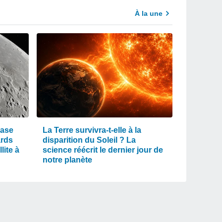
À la une
rase
La Terre survivra-t-elle à la
ards
disparition du Soleil ? La
lite à
science réécrit le dernier jour de
notre planète