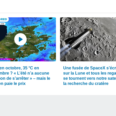
en octobre, 35 °C en
Une fusée de SpaceX s’éc
mbre ? « L’été n’a aucune
sur la Lune et tous les reg
ion de s’arrêter » – mais le
se tournent vers notre satel
n paie le prix
la recherche du cratère