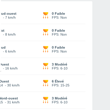
Sud-ouest
0 Faible
2
-
7 km/h
FPS:
Non
Est
0 Faible
2
-
8 km/h
FPS:
Non
Sud
0 Faible
1
-
6 km/h
FPS:
Non
Ouest
3 Modéré
6
-
16 km/h
FPS:
6-10
Ouest
6 Élevé
14
-
30 km/h
FPS:
15-25
Nord-ouest
3 Modéré
15
-
31 km/h
FPS:
6-10