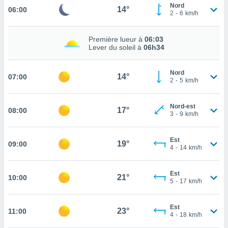
Nord
14°
06:00
cité
2
-
6
km/h
ue
lisée,
ACCEPTER
Première lueur à
06:03
ur des
ET
Lever du soleil à
06h34
ions
CONTINUER
es par le
 cookies
Nord
14°
07:00
PARAMÈTRES
2
-
5
km/h
gies
es, nous
Nord-est
de
17°
08:00
3
-
9
km/h
 notre
afin de
r à vous
Est
19°
09:00
4
-
14
km/h
r
ment des
 de très
Est
21°
alité.
10:00
5
-
17
km/h
ant sur
n «
Est
23°
11:00
 et
4
-
18
km/h
r »,