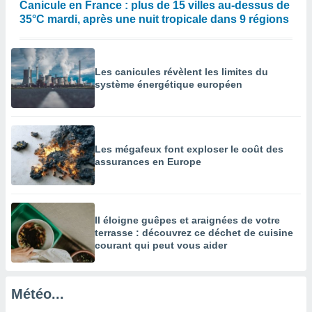
Canicule en France : plus de 15 villes au-dessus de
égitime,
35°C mardi, après une nuit tropicale dans 9 régions
vous
vous
 Pour ce
ous
Les canicules révèlent les limites du
etirer
système énergétique européen
ement
 opposer
ement
nées à
Les mégafeux font exploser le coût des
ment en
assurances en Europe
 sur «
res
» ou
e
que de
kies
Il éloigne guêpes et araignées de votre
terrasse : découvrez ce déchet de cuisine
ite web.
courant qui peut vous aider
t nos
ires
ons le
Météo...
ent des