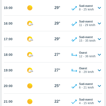
rouver
Sud-ouest
29°
15:00
8
-
25
km/h
ations
re
que de
Sud-ouest
29°
16:00
11
-
29
km/h
kies
r votre
ement à
Sud-ouest
29°
17:00
ment en
15
-
35
km/h
sur le
Ouest
res des
27°
18:00
12
-
36
km/h
kies
le au
page de
Ouest
27°
19:00
te web.
8
-
29
km/h
MENT,
Sud-ouest
25°
20:00
6
-
21
km/h
 les
logies
e
Sud-ouest
22°
21:00
s
4
-
15
km/h