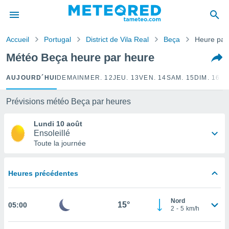
e
ntialité
Accueil
Portugal
District de Vila Real
Beça
Heure par
enu de
o.com
Météo Beça heure par heure
o.com) a
aré par
AUJOURD´HUI
DEMAIN
MER. 12
JEU. 13
VEN. 14
SAM. 15
DIM. 16
LU
onnels
arantir
Prévisions météo Beça par heures
té des
ions
Lundi 10 août
. Vous
Ensoleillé
accéder
Toute la journée
e en
 les
Heures précédentes
s :
r les
Nord
15°
05:00
s et
2
-
5
km/h
r
tement