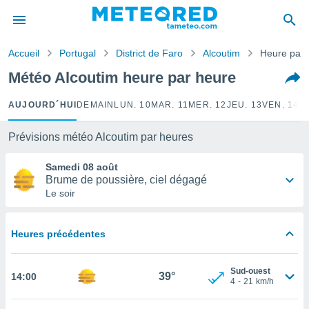
e
ntialité
Accueil
Portugal
District de Faro
Alcoutim
Heure par 
enu de
o.com
Météo Alcoutim heure par heure
o.com) a
aré par
AUJOURD´HUI
DEMAIN
LUN. 10
MAR. 11
MER. 12
JEU. 13
VEN. 14
S
onnels
arantir
Prévisions météo Alcoutim par heures
té des
ions
Samedi 08 août
. Vous
Brume de poussière, ciel dégagé
accéder
Le soir
e en
 les
Heures précédentes
s :
r les
Sud-ouest
39°
14:00
s et
4
-
21
km/h
r
tement