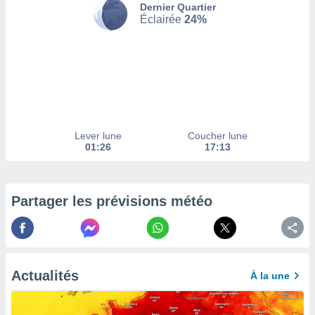
Dernier Quartier
Éclairée
24%
tez pas
ation de
, vous
z à
à notre
.com.
 cas,
us
Lever lune
Coucher lune
ns que
01:26
17:13
s
ires
urer la
Partager les prévisions météo
on sur le
 seront
, et que
ies ne
as
Actualités
À la une
pour
 le
ement