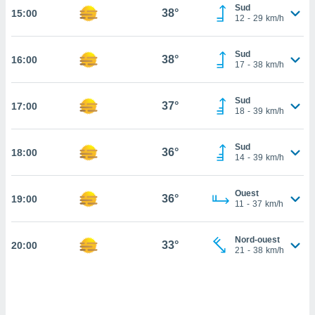
Sud
38°
15:00
cité
12
-
29
km/h
ue
lisée,
ACCEPTER
Sud
ur des
38°
16:00
ET
17
-
38
km/h
ions
CONTINUER
es par le
 cookies
Sud
37°
17:00
PARAMÈTRES
18
-
39
km/h
gies
es, nous
Sud
de
36°
18:00
14
-
39
km/h
 notre
afin de
r à vous
Ouest
36°
19:00
11
-
37
km/h
r
ment des
 de très
Nord-ouest
33°
alité.
20:00
21
-
38
km/h
ant sur
n «
 et
r »,