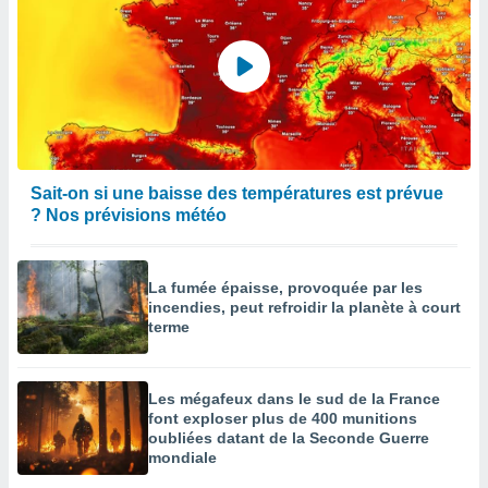
afficher
licité ou
enu
lisé,
e vous
r de la
 non
lisée.
Sait-on si une baisse des températures est prévue
uvez
? Nos prévisions météo
ation des
et
La fumée épaisse, provoquée par les
à notre
incendies, peut refroidir la planète à court
 par le
terme
 cette
ion en
sur le
«
Les mégafeux dans le sud de la France
».
font exploser plus de 400 munitions
oubliées datant de la Seconde Guerre
tre
mondiale
ement,