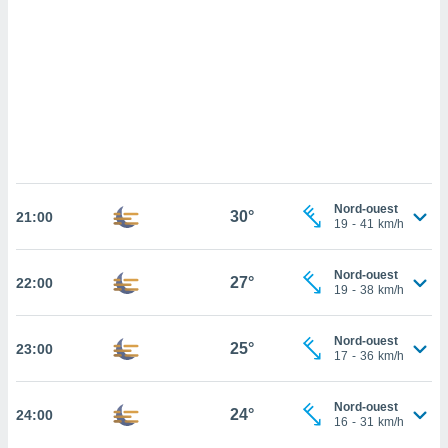
cédez au
 et vous
z
ation de
qu'ils
 nous ou
aires,
nt de
t
Nord-ouest
30°
er le
21:00
19
-
41
km/h
ement
te, ainsi
Nord-ouest
27°
22:00
19
-
38
km/h
per un
écifique
us
Nord-ouest
25°
23:00
de la
17
-
36
km/h
 et du
lisé en
Nord-ouest
24°
24:00
16
-
31
km/h
 de
. Vous