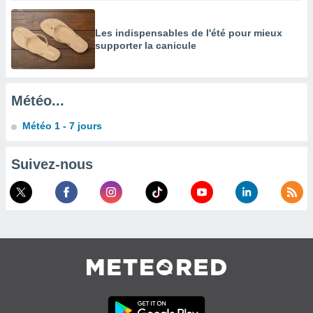
enaires
s des
Les indispensables de l'été pour mieux
 des
supporter la canicule
nts
 ou des
gies
es pour
Météo...
 accéder
r des
Météo 1 - 7 jours
lles
ue votre
Suivez-nous
r ce site
 IP et
ifiants
es.
eurs
traiter
nées
lles sur
d'un