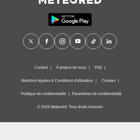
égitime,
vous
vous
 Pour ce
ous
etirer
ement
 opposer
ement
nées à
Contact
À propos de nous
FAQ
ment en
 sur «
res
» ou
Mentions légales & Conditions d'utilisation
Cookies
e
que de
Politique de confidentialité
Paramètres de confidentialité
kies
ite web.
© 2026 Meteored. Tous droits réservés
t nos
ires
ons le
ent des