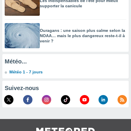
Les indispensables de l'été pour mieux
supporter la canicule
enaires
s des
 des
nts
 ou des
Ouragans : une saison plus calme selon la
gies
NOAA… mais le plus dangereux reste-t-il à
es pour
venir ?
 accéder
r des
Météo...
lles
ue votre
Météo 1 - 7 jours
r ce site
 IP et
Suivez-nous
ifiants
es.
eurs
traiter
nées
lles sur
d'un