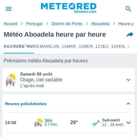
e
ntialité
Accueil
Portugal
District de Porto
Aboadela
Heure pa
enu de
o.com
Météo Aboadela heure par heure
o.com) a
aré par
AUJOURD´HUI
DEMAIN
LUN. 10
MAR. 11
MER. 12
JEU. 13
VEN. 14
S
onnels
arantir
Prévisions météo Aboadela par heures
té des
ions
Samedi 08 août
. Vous
Orage, ciel variable
accéder
L'après-midi
e en
 les
Heures précédentes
s :
r les
Sud-ouest
30%
29°
14:00
0.7 mm
s et
12
-
39
km/h
r
tement