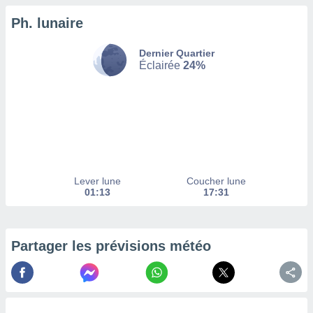
Ph. lunaire
tez pas
ation de
, vous
Dernier Quartier
z à
Éclairée
24%
à notre
.com.
 cas,
us
ns que
s
Lever lune
Coucher lune
ires
01:13
17:31
urer la
on sur le
 seront
, et que
Partager les prévisions météo
ies ne
as
pour
 le
ement