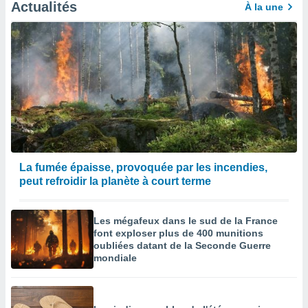
afficher
Actualités
À la une
licité ou
enu
lisé,
e vous
r de la
 non
lisée.
uvez
ation des
La fumée épaisse, provoquée par les incendies,
et
peut refroidir la planète à court terme
à notre
 par le
 cette
Les mégafeux dans le sud de la France
ion en
font exploser plus de 400 munitions
sur le
oubliées datant de la Seconde Guerre
«
mondiale
».
tre
ement,