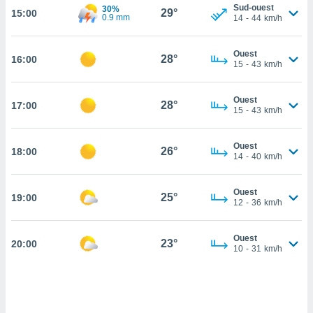
Sud-ouest
30%
29°
15:00
cité
0.9 mm
14
-
44
km/h
ue
lisée,
ACCEPTER
Ouest
ur des
28°
16:00
ET
15
-
43
km/h
ions
CONTINUER
es par le
 cookies
Ouest
28°
17:00
PARAMÈTRES
15
-
43
km/h
gies
es, nous
Ouest
de
26°
18:00
14
-
40
km/h
 notre
afin de
r à vous
Ouest
25°
19:00
12
-
36
km/h
r
ment des
 de très
Ouest
23°
alité.
20:00
10
-
31
km/h
ant sur
n «
 et
r »,