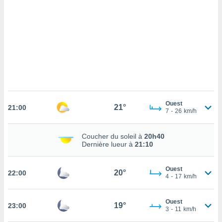
cédez au
 et vous
z
ation de
qu'ils
 nous ou
aires,
nt de
t
Ouest
21°
er le
21:00
7
-
26
km/h
ement
te, ainsi
Coucher du soleil à
20h40
Dernière lueur à
21:10
per un
écifique
us
Ouest
20°
22:00
de la
4
-
17
km/h
 et du
lisé en
Ouest
19°
23:00
3
-
11
km/h
 de
. Vous