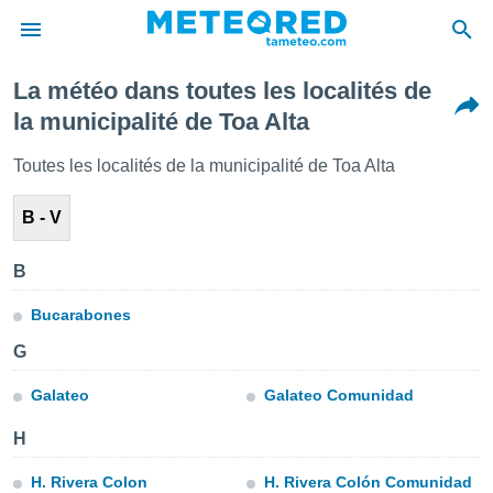
La météo dans toutes les localités de
e
la municipalité de Toa Alta
ntialité
enu de
Toutes les localités de la municipalité de Toa Alta
o.com
o.com) a
B - V
aré par
onnels
B
arantir
té des
Bucarabones
ions
. Vous
G
accéder
e en
Galateo
Galateo Comunidad
 les
H
s :
H. Rivera Colon
H. Rivera Colón Comunidad
r les