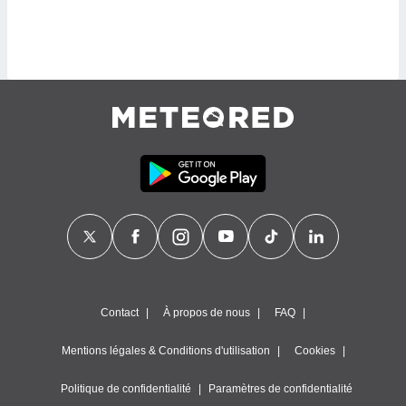
lisé en
 de
. Vous
rouver
ations
re
que de
kies
r votre
ement à
ment en
sur le
res des
kies
le au
page de
Contact
À propos de nous
FAQ
te web.
Mentions légales & Conditions d'utilisation
Cookies
MENT,
Politique de confidentialité
Paramètres de confidentialité
 les