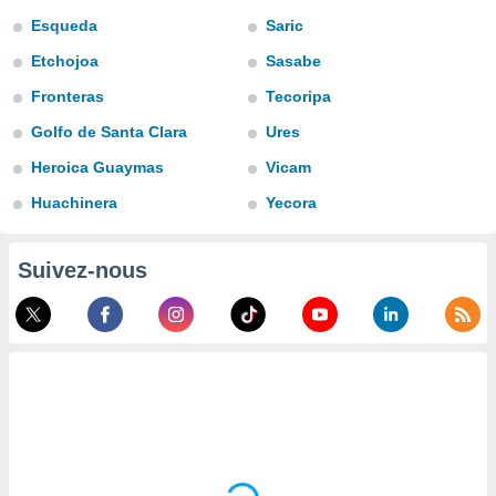
n «
Esqueda
Saric
 et
r »,
Etchojoa
Sasabe
cédez au
 et vous
Fronteras
Tecoripa
z
Golfo de Santa Clara
Ures
ation de
Heroica Guaymas
Vicam
qu'ils
 nous ou
Huachinera
Yecora
aires,
nt de
Suivez-nous
t
er le
ement
te, ainsi
per un
écifique
us
de la
 et du