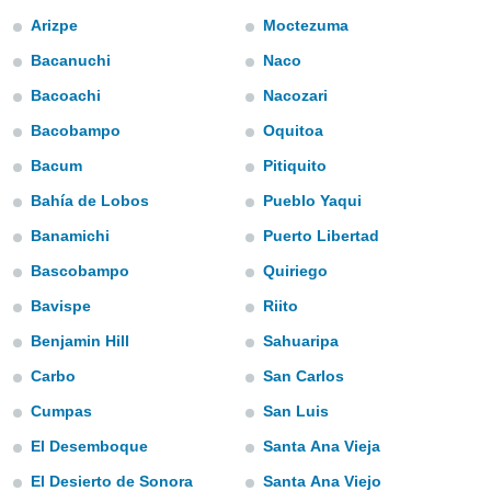
s et
Arizpe
Moctezuma
r
tement
Bacanuchi
Naco
cité
Bacoachi
Nacozari
ue
Bacobampo
Oquitoa
lisée,
ACCEPTER
ur des
ET
Bacum
Pitiquito
ions
CONTINUER
es par le
Bahía de Lobos
Pueblo Yaqui
 cookies
Banamichi
Puerto Libertad
PARAMÈTRES
gies
Bascobampo
Quiriego
es, nous
de
Bavispe
Riito
 notre
afin de
Benjamin Hill
Sahuaripa
r à vous
Carbo
San Carlos
r
ment des
Cumpas
San Luis
 de très
alité.
El Desemboque
Santa Ana Vieja
ant sur
El Desierto de Sonora
Santa Ana Viejo