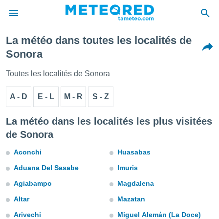
La météo dans toutes les localités de
e
Sonora
ntialité
enu de
Toutes les localités de Sonora
o.com
o.com) a
A - D
E - L
M - R
S - Z
aré par
onnels
La météo dans les localités les plus visitées
arantir
de Sonora
té des
ions
Aconchi
Huasabas
. Vous
accéder
Aduana Del Sasabe
Imuris
e en
 les
Agiabampo
Magdalena
s :
Altar
Mazatan
Arivechi
Miguel Alemán (La Doce)
r les