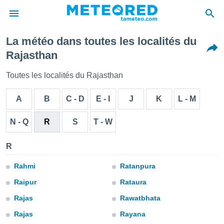
La météo dans toutes les localités du
e
Rajasthan
ntialité
enu de
Toutes les localités du Rajasthan
o.com
o.com) a
A
B
C - D
E - I
J
K
L - M
aré par
onnels
N - Q
R
S
T - W
arantir
té des
R
ions
. Vous
accéder
Rahmi
Ratanpura
e en
Raipur
Rataura
 les
Rajas
Rawatbhata
s :
Rajas
Rayana
r les