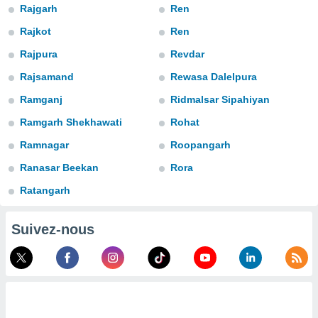
Rajgarh
Ren
s et
r
Rajkot
Ren
tement
Rajpura
Revdar
cité
ue
Rajsamand
Rewasa Dalelpura
lisée,
ACCEPTER
ur des
Ramganj
Ridmalsar Sipahiyan
ET
ions
CONTINUER
Ramgarh Shekhawati
Rohat
es par le
 cookies
Ramnagar
Roopangarh
PARAMÈTRES
gies
Ranasar Beekan
Rora
es, nous
Ratangarh
de
 notre
afin de
Suivez-nous
r à vous
r
ment des
 de très
alité.
ant sur