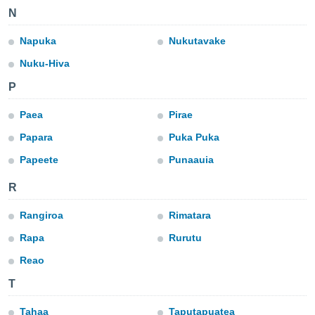
n «
N
 et
r »,
Napuka
Nukutavake
cédez au
 et vous
Nuku-Hiva
z
ation de
P
qu'ils
Paea
Pirae
 nous ou
Papara
Puka Puka
aires,
Papeete
Punaauia
nt de
t
R
er le
ement
Rangiroa
Rimatara
te, ainsi
Rapa
Rurutu
per un
écifique
Reao
us
T
de la
 et du
Tahaa
Taputapuatea