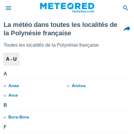
La météo dans toutes les localités de
e
la Polynésie française
ntialité
enu de
Toutes les localités de la Polynésie française
o.com
o.com) a
A - U
aré par
onnels
A
arantir
té des
Anaa
Arutua
ions
. Vous
Arue
accéder
e en
B
 les
Bora-Bora
s :
F
r les