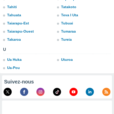
lisé en
Tahiti
Tatakoto
 de
. Vous
Tahuata
Teva I Uta
rouver
Taiarapu-Est
Tubuai
ations
Taiarapu-Ouest
Tumaraa
re
que de
Takaroa
Tureia
kies
r votre
U
ement à
ment en
Ua Huka
Uturoa
sur le
Ua-Pou
res des
kies
Suivez-nous
le au
page de
te web.
MENT,
 les