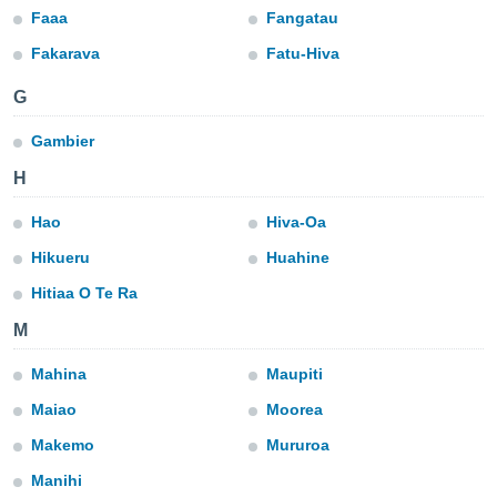
Faaa
Fangatau
s et
r
Fakarava
Fatu-Hiva
tement
cité
G
ue
lisée,
Gambier
ACCEPTER
ur des
ET
ions
H
CONTINUER
es par le
 cookies
Hao
Hiva-Oa
PARAMÈTRES
Hikueru
Huahine
gies
es, nous
Hitiaa O Te Ra
de
 notre
M
afin de
r à vous
Mahina
Maupiti
r
ment des
Maiao
Moorea
 de très
Makemo
Mururoa
alité.
Manihi
ant sur