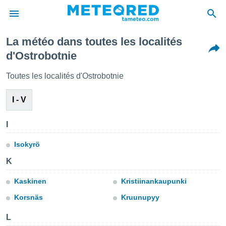
La météo dans toutes les localités
e
d'Ostrobotnie
ntialité
enu de
Toutes les localités d'Ostrobotnie
o.com
o.com) a
I - V
aré par
onnels
I
arantir
té des
Isokyrö
ions
. Vous
K
accéder
e en
Kaskinen
Kristiinankaupunki
 les
Korsnäs
Kruunupyy
s :
L
r les