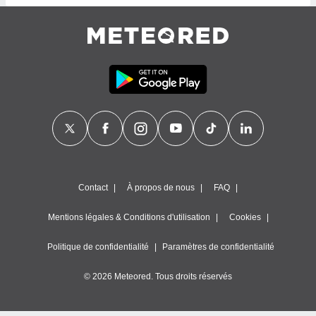
lisé en
 de
. Vous
rouver
ations
re
que de
kies
r votre
ement à
ment en
sur le
Contact
À propos de nous
FAQ
res des
kies
Mentions légales & Conditions d'utilisation
Cookies
le au
page de
Politique de confidentialité
Paramètres de confidentialité
te web.
© 2026 Meteored. Tous droits réservés
MENT,
 les