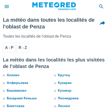
La météo dans toutes les localités de
e
l'oblast de Penza
ntialité
enu de
Toutes les localités de l'oblast de Penza
o.com
o.com) a
A - P
R - Z
aré par
onnels
La météo dans les localités les plus visitées
arantir
de l'oblast de Penza
té des
ions
Алеево
Крутец
. Vous
accéder
Алферьевка
Кукарки
e en
 les
Башмаково
Кузнецк
s :
Базарная Кеньша
Леонидовка
Бекетовка
Лесное
r les