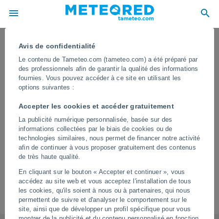
La météo dans toutes les localités de
Avis de confidentialité
l'Angleterre du Nord-Ouest
Le contenu de Tameteo.com (tameteo.com) a été préparé par
des professionnels afin de garantir la qualité des informations
Toutes les localités de l'Angleterre du Nord-Ouest
fournies. Vous pouvez accéder à ce site en utilisant les
options suivantes :
A
B
C
D - E
F - G
H
I - K
Accepter les cookies et accéder gratuitement
L
M
N - O
P - Q
R
S
T - U
La publicité numérique personnalisée, basée sur des
informations collectées par le biais de cookies ou de
technologies similaires, nous permet de financer notre activité
W
Y
afin de continuer à vous proposer gratuitement des contenus
de très haute qualité.
Y
En cliquant sur le bouton « Accepter et continuer », vous
accédez au site web et vous acceptez l'installation de tous
Yanwath And Eamont Bridge
Yealand Conyers
les cookies, qu'ils soient à nous ou à partenaires, qui nous
permettent de suivre et d'analyser le comportement sur le
Yate And Pickup Bank
Yealand Redmayne
site, ainsi que de développer un profil spécifique pour vous
montrer de la publicité et du contenu personnalisé en fonction