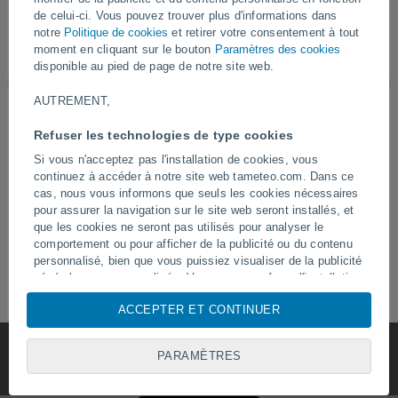
de celui-ci. Vous pouvez trouver plus d'informations dans
Suivez-nous
notre
Politique de cookies
et retirer votre consentement à tout
moment en cliquant sur le bouton
Paramètres des cookies
disponible au pied de page de notre site web.
AUTREMENT,
Refuser les technologies de type cookies
Si vous n'acceptez pas l'installation de cookies, vous
continuez à accéder à notre site web tameteo.com. Dans ce
cas, nous vous informons que seuls les cookies nécessaires
pour assurer la navigation sur le site web seront installés, et
que les cookies ne seront pas utilisés pour analyser le
comportement ou pour afficher de la publicité ou du contenu
personnalisé, bien que vous puissiez visualiser de la publicité
générale non personnalisée. Vous pouvez refuser l'installation
des cookies et accéder à notre site web par le biais de cette
ACCEPTER ET CONTINUER
inscription en cliquant sur le bouton « Refuser ».
Avec votre consentement, nous et
nos partenaires
utilisons
des cookies, des identifiants uniques ou des technologies
PARAMÈTRES
similaires pour stocker, accéder et traiter des données
personnelles telles que votre visite sur ce site web, les