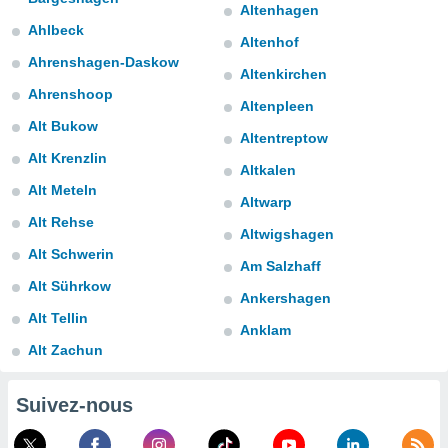
Altenhagen
s et
Ahlbeck
r
Altenhof
tement
Ahrenshagen-Daskow
Altenkirchen
cité
Ahrenshoop
ue
Altenpleen
lisée,
Alt Bukow
ACCEPTER
Altentreptow
ur des
ET
ions
Alt Krenzlin
CONTINUER
Altkalen
es par le
Alt Meteln
 cookies
Altwarp
PARAMÈTRES
Alt Rehse
gies
Altwigshagen
es, nous
Alt Schwerin
Am Salzhaff
de
Alt Sührkow
 notre
Ankershagen
afin de
Alt Tellin
r à vous
Anklam
r
Alt Zachun
ment des
 de très
Suivez-nous
alité.
ant sur