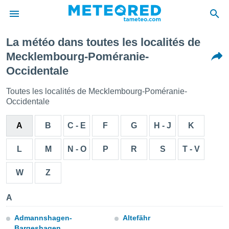
La météo dans toutes les localités de
e
Mecklembourg-Poméranie-
ntialité
Occidentale
enu de
o.com
Toutes les localités de Mecklembourg-Poméranie-
o.com) a
aré par
Occidentale
onnels
A
B
C - E
F
G
H - J
K
arantir
té des
L
M
N - O
P
R
S
T - V
ions
. Vous
accéder
W
Z
e en
 les
A
s :
Admannshagen-
Altefähr
r les
Bargeshagen