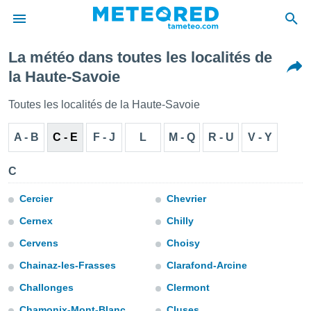
La météo dans toutes les localités de
e
la Haute-Savoie
ntialité
enu de
Toutes les localités de la Haute-Savoie
o.com
o.com) a
A - B
C - E
F - J
L
M - Q
R - U
V - Y
aré par
onnels
C
arantir
té des
Cercier
Chevrier
ions
. Vous
Cernex
Chilly
accéder
e en
Cervens
Choisy
 les
Chainaz-les-Frasses
Clarafond-Arcine
s :
Challonges
Clermont
r les
Chamonix-Mont-Blanc
Cluses