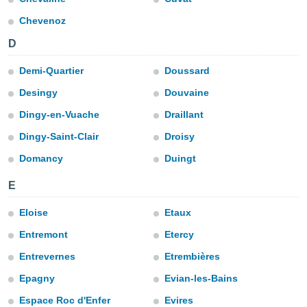
n «
 et
Chevenoz
r »,
D
cédez au
 et vous
z
Demi-Quartier
Doussard
ation de
Desingy
Douvaine
qu'ils
Dingy-en-Vuache
Draillant
 nous ou
aires,
Dingy-Saint-Clair
Droisy
Domancy
Duingt
nt de
t
E
er le
ement
Eloise
Etaux
te, ainsi
Entremont
Etercy
per un
écifique
Entrevernes
Etrembières
us
de la
Epagny
Evian-les-Bains
 et du
Espace Roc d'Enfer
Evires