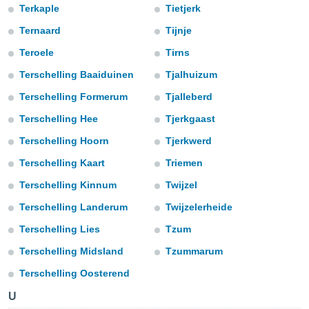
Terkaple
Tietjerk
s et
r
Ternaard
Tijnje
tement
Teroele
Tirns
cité
ue
Terschelling Baaiduinen
Tjalhuizum
lisée,
ACCEPTER
ur des
Terschelling Formerum
Tjalleberd
ET
ions
CONTINUER
Terschelling Hee
Tjerkgaast
es par le
 cookies
Terschelling Hoorn
Tjerkwerd
PARAMÈTRES
gies
Terschelling Kaart
Triemen
es, nous
Terschelling Kinnum
Twijzel
de
 notre
Terschelling Landerum
Twijzelerheide
afin de
r à vous
Terschelling Lies
Tzum
r
Terschelling Midsland
Tzummarum
ment des
 de très
Terschelling Oosterend
alité.
U
ant sur