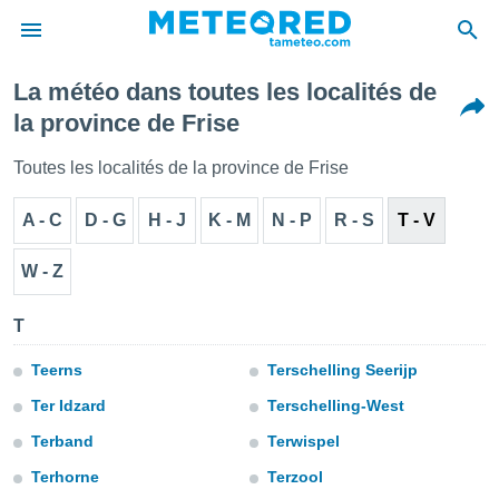
La météo dans toutes les localités de
e
la province de Frise
ntialité
enu de
Toutes les localités de la province de Frise
o.com
o.com) a
A - C
D - G
H - J
K - M
N - P
R - S
T - V
aré par
onnels
W - Z
arantir
té des
T
ions
. Vous
accéder
Teerns
Terschelling Seerijp
e en
Ter Idzard
Terschelling-West
 les
Terband
Terwispel
s :
Terhorne
Terzool
r les