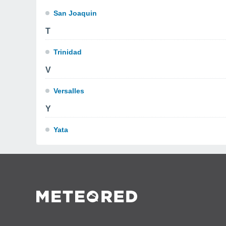
San Joaquin
T
Trinidad
V
Versalles
Y
Yata