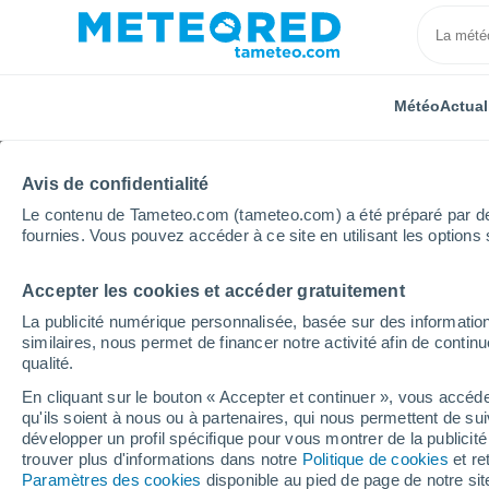
Météo
Actual
Avis de confidentialité
Le contenu de Tameteo.com (tameteo.com) a été préparé par des 
fournies. Vous pouvez accéder à ce site en utilisant les options 
Accepter les cookies et accéder gratuitement
Accueil
Bolivie
Beni
Localités
La publicité numérique personnalisée, basée sur des information
similaires, nous permet de financer notre activité afin de conti
La météo dans toutes le
qualité.
En cliquant sur le bouton « Accepter et continuer », vous accéde
Toutes les localités de Beni
qu'ils soient à nous ou à partenaires, qui nous permettent de sui
développer un profil spécifique pour vous montrer de la publicit
B - Y
trouver plus d'informations dans notre
Politique de cookies
et re
Paramètres des cookies
disponible au pied de page de notre si