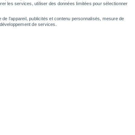
er les services, utiliser des données limitées pour sélectionner
Guayaramerín
e de l’appareil, publicités et contenu personnalisés, mesure de
t développement de services.
Loreto
Mategua