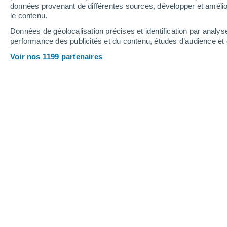
données provenant de différentes sources, développer et amélior
le contenu.
Guajara mirim
Données de géolocalisation précises et identification par analys
Guayaramerim
performance des publicités et du contenu, études d’audience e
Voir nos 1199 partenaires
L
La Escala
M
Magdalena
N
Nazareth
O
Orobayaya
P