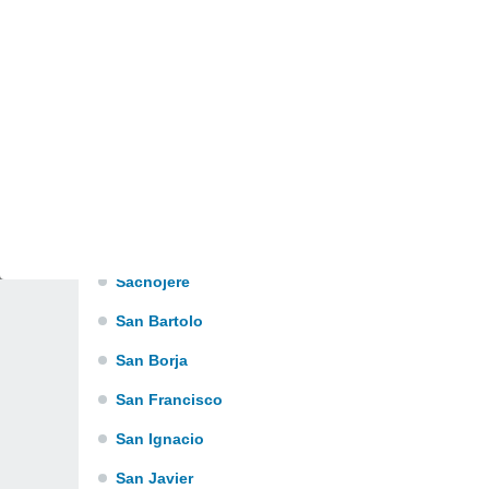
Palacios
Peroto
Puerto Almacen
R
Reyes
S
Sachojere
San Bartolo
San Borja
San Francisco
San Ignacio
San Javier