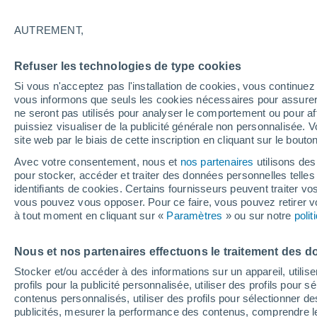
B
AUTREMENT,
Baures
Refuser les technologies de type cookies
C
Si vous n'acceptez pas l'installation de cookies, vous continu
vous informons que seuls les cookies nécessaires pour assurer la
Cachuela Esperanza
ne seront pas utilisés pour analyser le comportement ou pour af
puissiez visualiser de la publicité générale non personnalisée. V
Camiaco
site web par le biais de cette inscription en cliquant sur le bouto
E
Avec votre consentement, nous et
nos partenaires
utilisons des
pour stocker, accéder et traiter des données personnelles telles 
El Carmen
identifiants de cookies. Certains fournisseurs peuvent traiter vo
vous pouvez vous opposer. Pour ce faire, vous pouvez retirer
El Encanto
à tout moment en cliquant sur «
Paramètres
» ou sur notre
poli
El Peru
Nous et nos partenaires effectuons le traitement des d
F
Stocker et/ou accéder à des informations sur un appareil, utilise
profils pour la publicité personnalisée, utiliser des profils pour 
Fortaleza
contenus personnalisés, utiliser des profils pour sélectionner
publicités, mesurer la performance des contenus, comprendre le
G