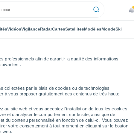
ités
Vidéos
Vigilance
Radar
Cartes
Satellites
Modèles
Monde
Ski
professionnels afin de garantir la qualité des informations
suivantes :
s collectées par le biais de cookies ou de technologies
nuer à vous proposer gratuitement des contenus de très haute
s localités de Beni
z au site web et vous acceptez l'installation de tous les cookies,
vre et d'analyser le comportement sur le site, ainsi que de
é et du contenu personnalisé en fonction de celui-ci. Vous pouvez
tirer votre consentement à tout moment en cliquant sur le bouton
te web.