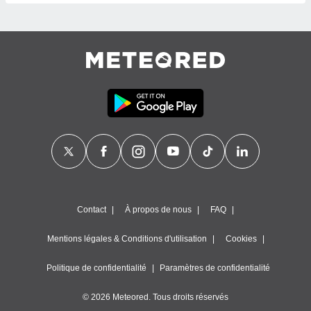
égitime,
vous
vous
 Pour ce
ous
etirer
ement
 opposer
ement
nées à
ment en
 sur «
res
» ou
e
que de
Contact
À propos de nous
FAQ
kies
ite web.
Mentions légales & Conditions d'utilisation
Cookies
t nos
Politique de confidentialité
Paramètres de confidentialité
ires
ons le
© 2026 Meteored. Tous droits réservés
ent des