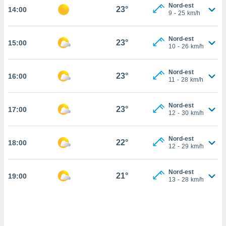
Nord-est
23°
14:00
cité
9
-
25
km/h
ue
lisée,
ACCEPTER
Nord-est
ur des
23°
15:00
ET
10
-
26
km/h
ions
CONTINUER
es par le
 cookies
Nord-est
23°
16:00
PARAMÈTRES
11
-
28
km/h
gies
es, nous
Nord-est
de
23°
17:00
12
-
30
km/h
 notre
afin de
r à vous
Nord-est
22°
18:00
12
-
29
km/h
r
ment des
 de très
Nord-est
21°
alité.
19:00
13
-
28
km/h
ant sur
n «
 et
r »,