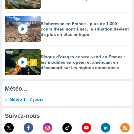
enaires
s des
 des
Sécheresse en France : plus de 1.300
nts
cours d'eau sont à sec, la situation devient
 ou des
de plus en plus critique
gies
es pour
 accéder
r des
Risque d’orages ce week-end en France :
les modèles européen et américain en
lles
désaccord sur les régions concernées
ue votre
r ce site
 IP et
Météo...
ifiants
es.
Météo 1 - 7 jours
eurs
traiter
Suivez-nous
nées
lles sur
d'un