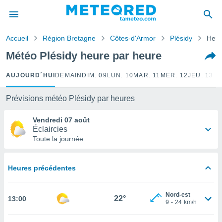
e
ntialité
Accueil
Région Bretagne
Côtes-d'Armor
Plésidy
Heur
enu de
o.com
Météo Plésidy heure par heure
o.com) a
aré par
AUJOURD´HUI
DEMAIN
DIM. 09
LUN. 10
MAR. 11
MER. 12
JEU. 13
VE
onnels
arantir
Prévisions météo Plésidy par heures
té des
ions
Vendredi 07 août
. Vous
Éclaircies
accéder
Toute la journée
e en
 les
Heures précédentes
s :
r les
Nord-est
22°
13:00
s et
9
-
24
km/h
r
tement