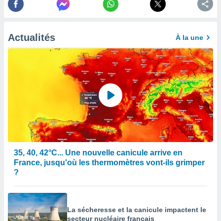
afficher
licité ou
enu
lisé,
Actualités
À la une
e vous
r de la
 non
lisée.
uvez
ation des
et
à notre
 par le
 cette
35, 40, 42°C... Une nouvelle canicule arrive en
ion en
France, jusqu'où les thermomètres vont-ils grimper
sur le
?
«
».
tre
La sécheresse et la canicule impactent le
ement,
secteur nucléaire français