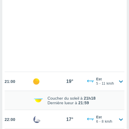
cédez au
 et vous
z
ation de
qu'ils
 nous ou
aires,
nt de
t
er le
ement
te, ainsi
Est
19°
21:00
5
-
11
km/h
per un
écifique
us
Coucher du soleil à
21h18
de la
Dernière lueur à
21:59
 et du
lisé en
Est
17°
22:00
6
-
8
km/h
 de
. Vous