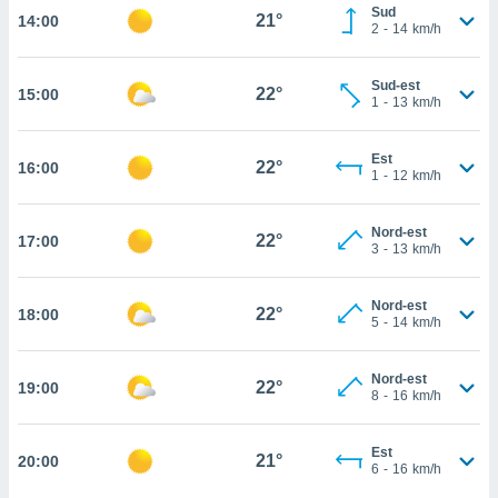
Sud
21°
14:00
cité
2
-
14
km/h
ue
lisée,
ACCEPTER
Sud-est
ur des
22°
15:00
ET
1
-
13
km/h
ions
CONTINUER
es par le
 cookies
Est
22°
16:00
PARAMÈTRES
1
-
12
km/h
gies
es, nous
Nord-est
de
22°
17:00
3
-
13
km/h
 notre
afin de
r à vous
Nord-est
22°
18:00
5
-
14
km/h
r
ment des
 de très
Nord-est
22°
alité.
19:00
8
-
16
km/h
ant sur
n «
Est
21°
20:00
 et
6
-
16
km/h
r »,