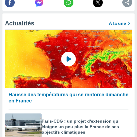
afficher
licité ou
enu
lisé,
Actualités
À la une
e vous
r de la
 non
lisée.
uvez
ation des
et
à notre
 par le
 cette
Hausse des températures qui se renforce dimanche
ion en
en France
sur le
«
».
Paris-CDG : un projet d'extension qui
tre
éloigne un peu plus la France de ses
objectifs climatiques
ement,