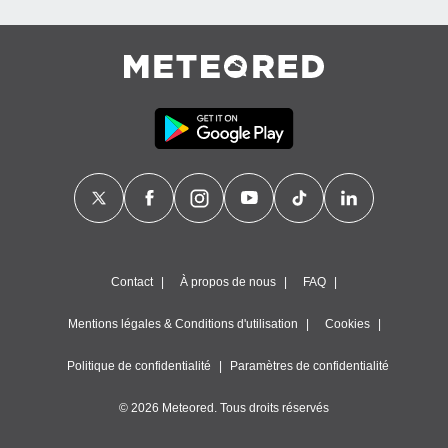
égitime,
vous
vous
 Pour ce
ous
etirer
ement
 opposer
ement
nées à
ment en
 sur «
res
» ou
e
Contact
À propos de nous
FAQ
que de
kies
Mentions légales & Conditions d'utilisation
Cookies
ite web.
Politique de confidentialité
Paramètres de confidentialité
t nos
ires
© 2026 Meteored. Tous droits réservés
ons le
ent des