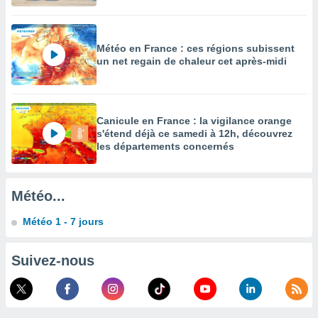
enaires
s des
 des
Météo en France : ces régions subissent
nts
un net regain de chaleur cet après-midi
 ou des
gies
es pour
 accéder
Canicule en France : la vigilance orange
r des
s'étend déjà ce samedi à 12h, découvrez
les départements concernés
lles
ue votre
r ce site
Météo...
 IP et
ifiants
Météo 1 - 7 jours
es.
Suivez-nous
eurs
traiter
nées
lles sur
d'un