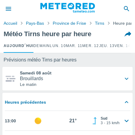
e
ntialité
Accueil
Pays-Bas
Province de Frise
Tirns
Heure par 
enu de
o.com
Météo Tirns heure par heure
o.com) a
aré par
AUJOURD´HUI
DEMAIN
LUN. 10
MAR. 11
MER. 12
JEU. 13
VEN. 14
S
onnels
arantir
Prévisions météo Tirns par heures
té des
ions
Samedi 08 août
. Vous
Brouillards
accéder
Le matin
e en
 les
Heures précédentes
s :
r les
Sud
21°
13:00
s et
3
-
15
km/h
r
tement