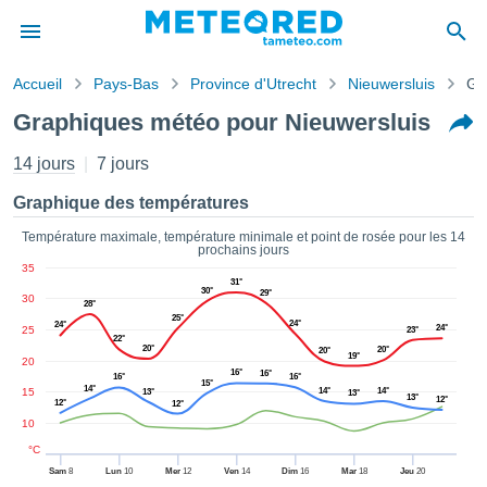
Accueil
Pays-Bas
Province d'Utrecht
Nieuwersluis
Gr
s de
Graphiques météo pour Nieuwersluis
ntialité
tenu de
14 jours
7 jours
eo.com
o.com) a
Graphique des températures
paré par
es
Température maximale, température minimale et point de rosée pour les 14
prochains jours
ionnels
35
garantir
31°
30°
29°
ité des
30
28°
ations
25°
24°
24°
24°
25
23°
s. Vous
22°
20°
20°
20°
accéder
19°
20
16°
16°
ite en
16°
16°
15°
14°
15
14°
14°
13°
13°
ant les
13°
12°
12°
12°
ions
10
ntes :
°C
Sam
8
Lun
10
Mer
12
Ven
14
Dim
16
Mar
18
Jeu
20
er les