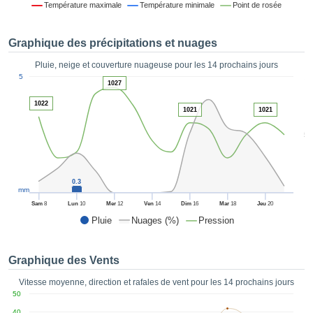
Température maximale
Température minimale
Point de rosée
es et
éder
tement
Graphique des précipitations et nuages
licité
Pluie, neige et couverture nuageuse pour les 14 prochains jours
rique
1
5
alisée,
1027
ACCEPTER
sur des
ET
1022
ations
1021
1021
CONTINUER
es par le
5
 cookies
 de
PARAMÈTRES
logies
es, nous
0.3
et de
mm
r notre
Sam
8
Lun
10
Mer
12
Ven
14
Dim
16
Mar
18
Jeu
20
 afin de
Pluie
Nuages (%)
Pression
r à vous
oser
ment des
Graphique des Vents
 de très
ualité.
Vitesse moyenne, direction et rafales de vent pour les 14 prochains jours
50
uant sur
40