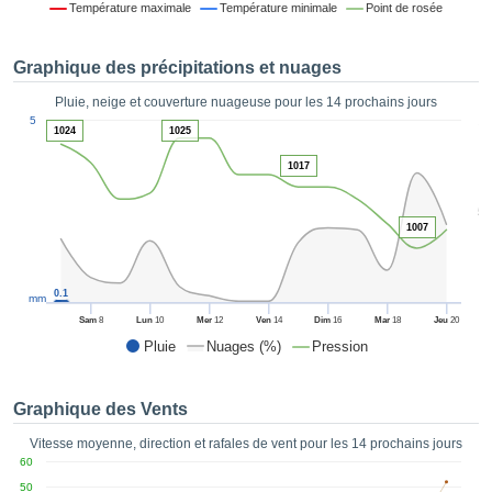
Température maximale
Température minimale
Point de rosée
es et
éder
tement
Graphique des précipitations et nuages
licité
Pluie, neige et couverture nuageuse pour les 14 prochains jours
rique
1
5
alisée,
1024
1025
ACCEPTER
sur des
ET
1017
ations
CONTINUER
es par le
5
 cookies
1007
 de
PARAMÈTRES
logies
es, nous
0.1
et de
mm
r notre
Sam
8
Lun
10
Mer
12
Ven
14
Dim
16
Mar
18
Jeu
20
 afin de
Pluie
Nuages (%)
Pression
r à vous
oser
ment des
Graphique des Vents
 de très
ualité.
Vitesse moyenne, direction et rafales de vent pour les 14 prochains jours
60
uant sur
50