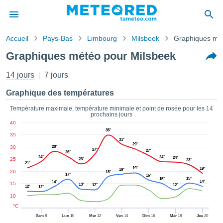
Accueil
Pays-Bas
Limbourg
Milsbeek
Graphiques mé
s de
Graphiques météo pour Milsbeek
ntialité
tenu de
14 jours
7 jours
eo.com
o.com) a
Graphique des températures
paré par
es
Température maximale, température minimale et point de rosée pour les 14
prochains jours
ionnels
40
garantir
35°
35
ité des
31°
ations
29°
30
28°
27°
27°
26°
s. Vous
24°
24°
24°
25
23°
23°
accéder
21°
19°
19°
19°
20
18°
ite en
17°
16°
15°
15°
14°
ant les
14°
15
13°
12°
12°
12°
12°
ions
10
ntes :
°C
Sam
8
Lun
10
Mer
12
Ven
14
Dim
16
Mar
18
Jeu
20
er les