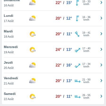
n «
15
-
33
22°
/
15°
km/h
16 Août
 et
r »,
cédez au
Lundi
16
-
36
20°
/
12°
 et vous
km/h
17 Août
z
ation de
Mardi
19
-
41
20°
/
11°
km/h
18 Août
qu'ils
 nous ou
aires,
Mercredi
17
-
40
24°
/
13°
km/h
19 Août
nt de
t
Jeudi
17
-
34
er le
22°
/
16°
km/h
20 Août
ement
te, ainsi
Vendredi
21
-
50
20°
/
13°
km/h
per un
21 Août
écifique
us
Samedi
26
-
55
de la
20°
/
11°
km/h
22 Août
 et du