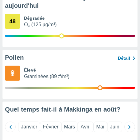
pour
aujourd'hui
 le
ement
Dégradée
afficher
48
O₃ (125 µg/m³)
licité ou
enu
lisé,
e vous
r de la
Pollen
Détail
 non
Élevé
lisée.
Graminées (89 #/m³)
uvez
ation des
et
à notre
 par le
Quel temps fait-il à Makkinga en
août
?
 cette
ion en
sur le
Janvier
Février
Mars
Avril
Mai
Juin
Juillet
«
».