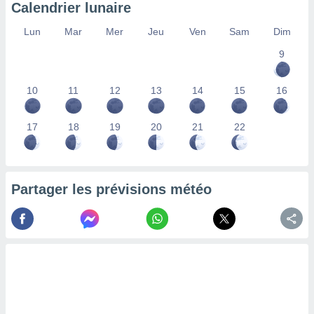
Calendrier lunaire
nées
lles sur
Lun
Mar
Mer
Jeu
Ven
Sam
Dim
d'un
égitime,
9
vous
vous
 Pour ce
10
11
12
13
14
15
16
ous
etirer
17
18
19
20
21
22
ement
 opposer
ement
nées à
Partager les prévisions météo
ment en
 sur «
res
» ou
e
que de
kies
ite web.
t nos