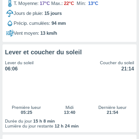
T. Moyenne:
17°C
Max.:
22°C
Mín:
13°C
tre
ement,
Jours de pluie:
15
jours
Précip. cumulées:
94 mm
enaires
s des
Vent moyen:
13 km/h
 des
nts
 ou des
Lever et coucher du soleil
gies
es pour
Lever du soleil
Coucher du soleil
 accéder
06:06
21:14
r des
lles
ue votre
r ce site
 IP et
Première lueur
Midi
Dernière lueur
05:25
13:40
21:54
ifiants
es.
Durée du jour
15 h 8 min
Lumière du jour restante
12 h 24 min
eurs
traiter