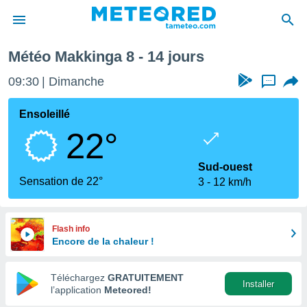
 prochaine
Météo Makkinga 8 - 14 jours
e
ntialité
09:30
Dimanche
...
enu de
o.com
Ensoleillé
o.com) a
22°
aré par
onnels
Sud-ouest
arantir
Sensation de 22°
3
12 km/h
té des
ions
. Vous
accéder
Flash info
e en
Encore de la chaleur !
 les
Téléchargez
GRATUITEMENT
s :
Installer
l’application
Meteored!
r les