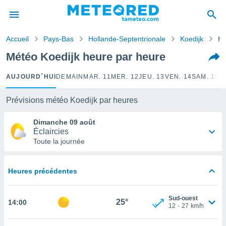
e
ntialité
Accueil
Pays-Bas
Hollande-Septentrionale
Koedijk
He
enu de
o.com
Météo Koedijk heure par heure
o.com) a
aré par
AUJOURD´HUI
DEMAIN
MAR. 11
MER. 12
JEU. 13
VEN. 14
SAM. 15
D
onnels
arantir
Prévisions météo Koedijk par heures
té des
ions
Dimanche 09 août
. Vous
Éclaircies
accéder
Toute la journée
e en
 les
Heures précédentes
s :
r les
Sud-ouest
25°
14:00
s et
12
-
27
km/h
r
tement