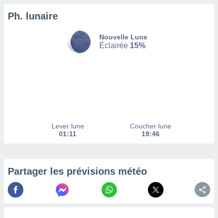
Ph. lunaire
tez pas
ation de
, vous
Nouvelle Lune
z à
Éclairée
15%
à notre
.com.
 cas,
us
ns que
s
Lever lune
Coucher lune
ires
01:11
19:46
urer la
on sur le
 seront
, et que
Partager les prévisions météo
ies ne
as
pour
 le
ement