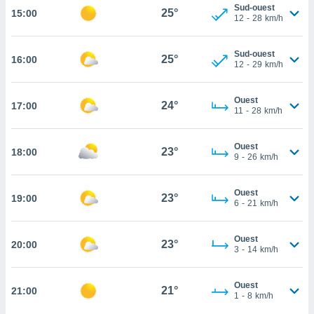
Sud-ouest
25°
15:00
cité
12
-
28
km/h
ue
lisée,
ACCEPTER
Sud-ouest
ur des
25°
16:00
ET
12
-
29
km/h
ions
CONTINUER
es par le
 cookies
Ouest
24°
17:00
PARAMÈTRES
11
-
28
km/h
gies
es, nous
Ouest
de
23°
18:00
9
-
26
km/h
 notre
afin de
r à vous
Ouest
23°
19:00
6
-
21
km/h
r
ment des
 de très
Ouest
23°
alité.
20:00
3
-
14
km/h
ant sur
n «
Ouest
21°
21:00
 et
1
-
8
km/h
r »,