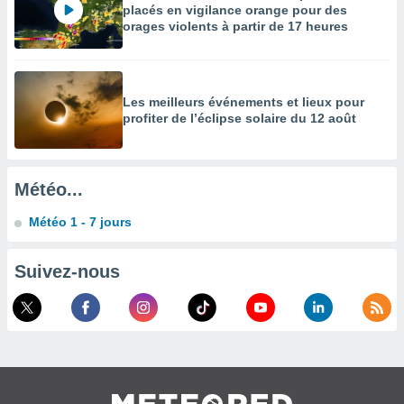
placés en vigilance orange pour des
enaires
orages violents à partir de 17 heures
s des
 des
nts
 ou des
Les meilleurs événements et lieux pour
gies
profiter de l’éclipse solaire du 12 août
es pour
 accéder
r des
Météo...
lles
ue votre
Météo 1 - 7 jours
r ce site
 IP et
Suivez-nous
ifiants
es.
eurs
traiter
nées
lles sur
d'un