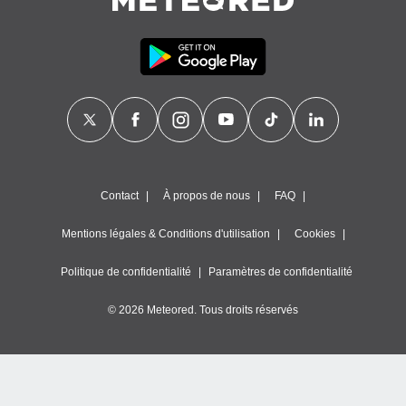
égitime,
vous
vous
 Pour ce
ous
etirer
ement
 opposer
ement
nées à
Contact
À propos de nous
FAQ
ment en
 sur «
res
» ou
Mentions légales & Conditions d'utilisation
Cookies
e
que de
Politique de confidentialité
Paramètres de confidentialité
kies
ite web.
© 2026 Meteored. Tous droits réservés
t nos
ires
ons le
ent des