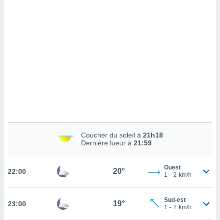
cédez au
 et vous
z
ation de
qu'ils
 nous ou
aires,
nt de
t
er le
ement
te, ainsi
Coucher du soleil à
21h18
Dernière lueur à
21:59
per un
écifique
us
Ouest
20°
22:00
de la
1
-
2
km/h
 et du
lisé en
Sud-est
19°
23:00
1
-
2
km/h
 de
. Vous