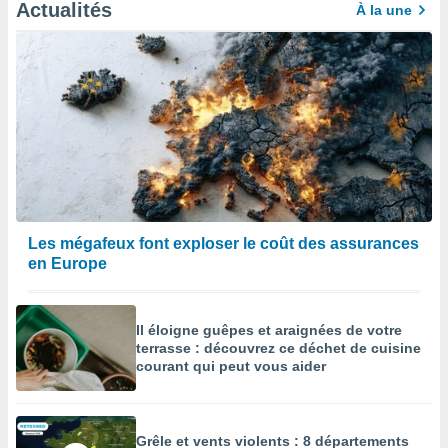
afficher
Actualités
À la une
licité ou
enu
lisé,
e vous
r de la
 non
lisée.
uvez
ation des
Les mégafeux font exploser le coût des assurances
et
en Europe
à notre
 par le
 cette
ion en
Il éloigne guêpes et araignées de votre
sur le
terrasse : découvrez ce déchet de cuisine
«
courant qui peut vous aider
».
tre
ement,
Grêle et vents violents : 8 départements