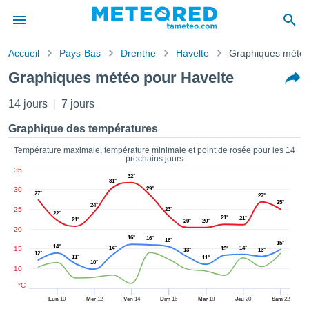
Accueil
Pays-Bas
Drenthe
Havelte
Graphiques mété
s de
Graphiques météo pour Havelte
ntialité
tenu de
14 jours
7 jours
eo.com
o.com) a
Graphique des températures
paré par
es
Température maximale, température minimale et point de rosée pour les 14
prochains jours
ionnels
35
garantir
32°
31°
ité des
30
29°
27°
27°
ations
25°
24°
25
23°
s. Vous
22°
21°
21°
21°
20°
20°
accéder
20
16°
16°
ite en
16°
15°
14°
15
14°
14°
13°
13°
13°
ant les
12°
11°
11°
10°
ions
10
ntes :
°C
Lun
10
Mer
12
Ven
14
Dim
16
Mar
18
Jeu
20
Sam
22
er les