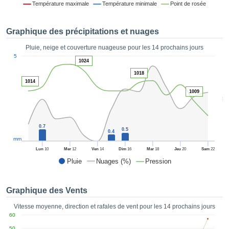
Température maximale
Température minimale
Point de rosée
es et
éder
tement
Graphique des précipitations et nuages
licité
Pluie, neige et couverture nuageuse pour les 14 prochains jours
rique
1
5
alisée,
1024
ACCEPTER
sur des
1018
ET
ations
1014
CONTINUER
es par le
1009
5
 cookies
 de
PARAMÈTRES
logies
0.7
es, nous
0.5
0.4
et de
mm
r notre
Lun
10
Mer
12
Ven
14
Dim
16
Mar
18
Jeu
20
Sam
22
 afin de
Pluie
Nuages (%)
Pression
r à vous
oser
ment des
Graphique des Vents
 de très
ualité.
Vitesse moyenne, direction et rafales de vent pour les 14 prochains jours
60
uant sur
50