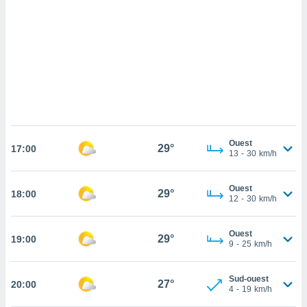
cédez au
 et vous
z
ation de
qu'ils
 nous ou
aires,
nt de
t
Ouest
29°
er le
17:00
13
-
30
km/h
ement
te, ainsi
Ouest
29°
18:00
12
-
30
km/h
per un
écifique
us
Ouest
29°
19:00
de la
9
-
25
km/h
 et du
lisé en
Sud-ouest
27°
20:00
4
-
19
km/h
 de
. Vous