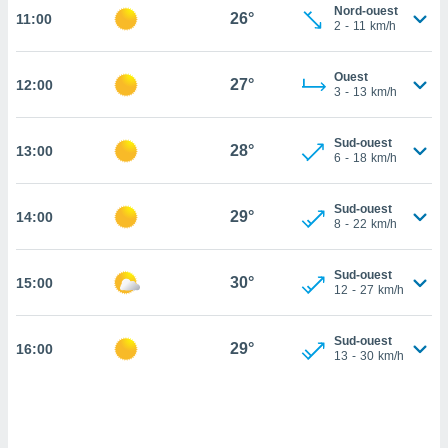
Nord-ouest
26°
11:00
cité
2
-
11
km/h
ue
lisée,
ACCEPTER
Ouest
ur des
27°
12:00
ET
3
-
13
km/h
ions
CONTINUER
es par le
 cookies
Sud-ouest
28°
13:00
PARAMÈTRES
6
-
18
km/h
gies
es, nous
Sud-ouest
de
29°
14:00
8
-
22
km/h
 notre
afin de
r à vous
Sud-ouest
30°
15:00
12
-
27
km/h
r
ment des
 de très
Sud-ouest
29°
alité.
16:00
13
-
30
km/h
ant sur
n «
 et
r »,