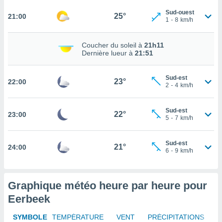
rouver
Sud-ouest
25°
21:00
1
-
8
km/h
ations
re
Coucher du soleil à
21h11
que de
Dernière lueur à
21:51
kies
r votre
ement à
Sud-est
23°
22:00
ment en
2
-
4
km/h
sur le
Sud-est
res des
22°
23:00
5
-
7
km/h
kies
le au
page de
Sud-est
21°
24:00
te web.
6
-
9
km/h
MENT,
Graphique météo heure par heure pour
 les
logies
Eerbeek
e
s
SYMBOLE
TEMPÉRATURE
VENT
PRÉCIPITATIONS