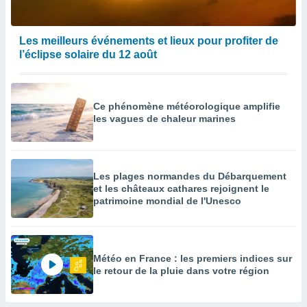
enaires
s des
Les meilleurs événements et lieux pour profiter de
 des
l’éclipse solaire du 12 août
nts
 ou des
gies
es pour
Ce phénomène météorologique amplifie
 accéder
les vagues de chaleur marines
r des
lles
ue votre
r ce site
Les plages normandes du Débarquement
et les châteaux cathares rejoignent le
 IP et
patrimoine mondial de l'Unesco
ifiants
es.
eurs
Météo en France : les premiers indices sur
traiter
le retour de la pluie dans votre région
nées
lles sur
d'un