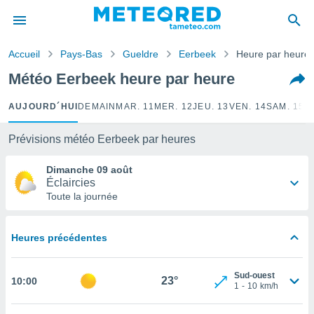
e
ntialité
Accueil
Pays-Bas
Gueldre
Eerbeek
Heure par heure
enu de
o.com
Météo Eerbeek heure par heure
o.com) a
aré par
AUJOURD´HUI
DEMAIN
MAR. 11
MER. 12
JEU. 13
VEN. 14
SAM. 15
D
onnels
arantir
Prévisions météo Eerbeek par heures
té des
ions
Dimanche 09 août
. Vous
Éclaircies
accéder
Toute la journée
e en
 les
Heures précédentes
s :
r les
Sud-ouest
23°
10:00
s et
1
-
10
km/h
r
tement