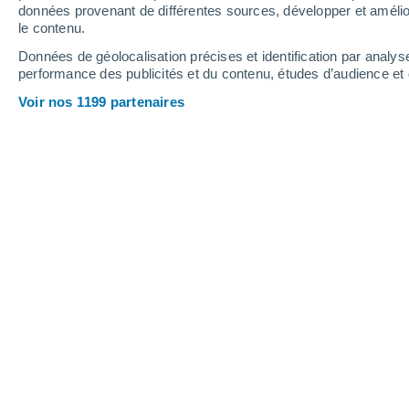
Jeudi
6
Vendredi
7
données provenant de différentes sources, développer et amélior
le contenu.
Données de géolocalisation précises et identification par analys
performance des publicités et du contenu, études d’audience e
Prévisions météo Bronneger par he
Voir nos 1199 partenaires
JEUDI 06 AOÛT
Toute la journée
Éclaircies
Lever du soleil à
05h58
Coucher du soleil à
21h17
Première lueur à
05:17
Dernière lueur à
21:58
Ph. lunaire