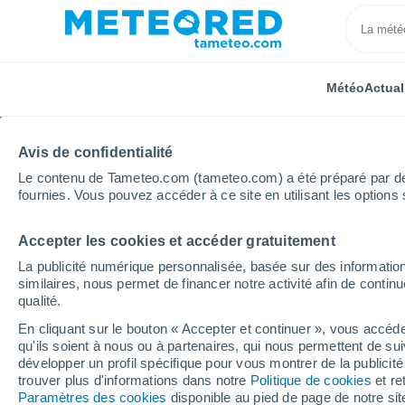
Météo
Actual
Avis de confidentialité
Le contenu de Tameteo.com (tameteo.com) a été préparé par des 
fournies. Vous pouvez accéder à ce site en utilisant les options 
Accepter les cookies et accéder gratuitement
Accueil
Pays-Bas
Drenthe
Bronneger
Heure
La publicité numérique personnalisée, basée sur des information
similaires, nous permet de financer notre activité afin de conti
Météo Bronneger heur
qualité.
En cliquant sur le bouton « Accepter et continuer », vous accéde
qu'ils soient à nous ou à partenaires, qui nous permettent de sui
Météo 1 - 7 jours
Heure par heure
développer un profil spécifique pour vous montrer de la publicit
trouver plus d'informations dans notre
Politique de cookies
et re
Paramètres des cookies
disponible au pied de page de notre si