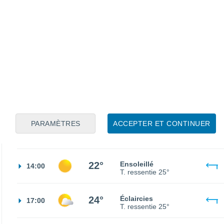
13°
Éclaircies
02:00
T. ressentie
13°
12°
Éclaircies
05:00
T. ressentie
12°
13°
Brouillards
08:00
T. ressentie
13°
PARAMÈTRES
ACCEPTER ET CONTINUER
19°
Éclaircies
11:00
T. ressentie
19°
22°
Ensoleillé
14:00
T. ressentie
25°
24°
Éclaircies
17:00
T. ressentie
25°