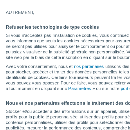
Graphique météo heure par heur
AUTREMENT,
SYMBOLE
TEMPÉRATURE
Refuser les technologies de type cookies
00
03
06
09
12
15
18
21
00
03
06
09
Si vous n'acceptez pas l'installation de cookies, vous continu
vous informons que seuls les cookies nécessaires pour assurer la
ne seront pas utilisés pour analyser le comportement ou pour af
puissiez visualiser de la publicité générale non personnalisée. V
site web par le biais de cette inscription en cliquant sur le bouto
Avec votre consentement, nous et
nos partenaires
utilisons des
22°
21°
21°
pour stocker, accéder et traiter des données personnelles telles 
identifiants de cookies. Certains fournisseurs peuvent traiter vo
19°
18°
18°
vous pouvez vous opposer. Pour ce faire, vous pouvez retirer
16°
à tout moment en cliquant sur «
Paramètres
» ou sur notre
poli
16°
15°
15°
13°
Nous et nos partenaires effectuons le traitement des d
Stocker et/ou accéder à des informations sur un appareil, utilise
profils pour la publicité personnalisée, utiliser des profils pour 
contenus personnalisés, utiliser des profils pour sélectionner
publicités, mesurer la performance des contenus, comprendre le