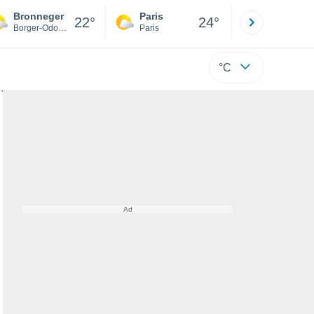
Bronneger
Paris
Montpelli
22°
24°
Borger-Odoorn Municipality
Paris
Hérault
°C