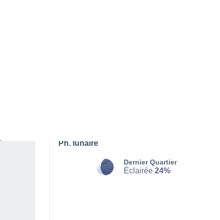
SAMEDI 08 AOÛT
Le matin
Brouillards
Lever du soleil à
06h02
Coucher du soleil à
21h13
Première lueur à
05:21
Dernière lueur à
21:54
Ph. lunaire
Dernier Quartier
Éclairée
24%