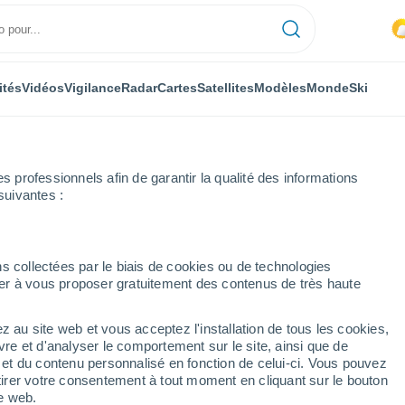
ités
Vidéos
Vigilance
Radar
Cartes
Satellites
Modèles
Monde
Ski
professionnels afin de garantir la qualité des informations
suivantes :
 par heure
s collectées par le biais de cookies ou de technologies
nuer à vous proposer gratuitement des contenus de très haute
e par heure
z au site web et vous acceptez l'installation de tous les cookies,
vre et d'analyser le comportement sur le site, ainsi que de
é et du contenu personnalisé en fonction de celui-ci. Vous pouvez
tirer votre consentement à tout moment en cliquant sur le bouton
te web.