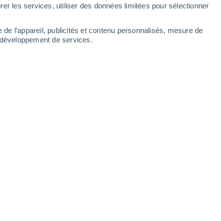
Samedi
8
er les services, utiliser des données limitées pour sélectionner
e de l’appareil, publicités et contenu personnalisés, mesure de
t développement de services.
ures
19°
Éclaircies
02:00
T. ressentie
19°
16°
Éclaircies
05:00
T. ressentie
16°
18°
Éclaircies
08:00
T. ressentie
18°
21°
Éclaircies
11:00
T. ressentie
21°