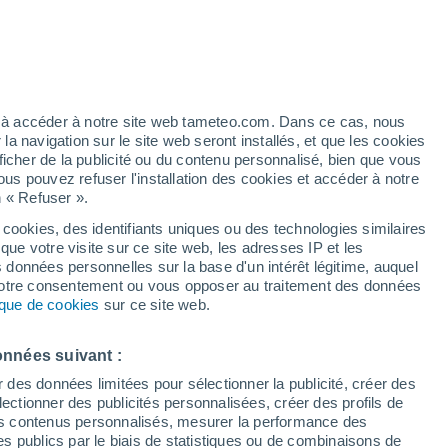
e pour Bronneger
VENT
PRÉCIPITATIONS
12
15
18
21
00
03
06
09
12
15
18
21
00
ez à accéder à notre site web tameteo.com. Dans ce cas, nous
 navigation sur le site web seront installés, et que les cookies
ficher de la publicité ou du contenu personnalisé, bien que vous
ous pouvez refuser l'installation des cookies et accéder à notre
n « Refuser ».
24°
22°
 cookies, des identifiants uniques ou des technologies similaires
22°
que votre visite sur ce site web, les adresses IP et les
20°
19°
s données personnelles sur la base d'un intérêt légitime, auquel
19°
19°
18°
18°
 votre consentement ou vous opposer au traitement des données
tique de cookies
sur ce site web.
15°
13°
13°
onnées suivant :
12°
r des données limitées pour sélectionner la publicité, créer des
sélectionner des publicités personnalisées, créer des profils de
 des contenus personnalisés, mesurer la performance des
0.3
0.1
0.1
s publics par le biais de statistiques ou de combinaisons de