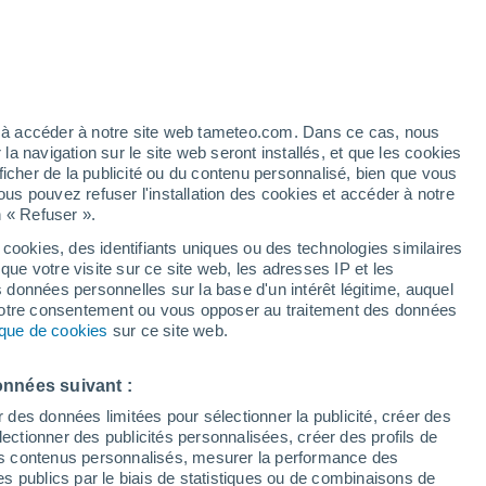
 pour Puerto Max
VENT
PRÉCIPITATIONS
12
15
18
21
00
03
06
09
12
15
18
21
00
ez à accéder à notre site web tameteo.com. Dans ce cas, nous
 navigation sur le site web seront installés, et que les cookies
ficher de la publicité ou du contenu personnalisé, bien que vous
ous pouvez refuser l'installation des cookies et accéder à notre
n « Refuser ».
31°
31°
 cookies, des identifiants uniques ou des technologies similaires
que votre visite sur ce site web, les adresses IP et les
28°
s données personnelles sur la base d'un intérêt légitime, auquel
26°
 votre consentement ou vous opposer au traitement des données
23°
tique de cookies
sur ce site web.
22°
21°
21°
20°
19°
19°
19°
onnées suivant :
17°
r des données limitées pour sélectionner la publicité, créer des
sélectionner des publicités personnalisées, créer des profils de
 des contenus personnalisés, mesurer la performance des
s publics par le biais de statistiques ou de combinaisons de