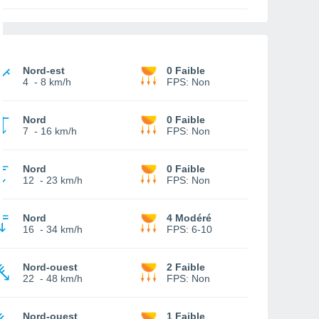
Nord-est
0 Faible
4
-
8 km/h
FPS:
Non
Nord
0 Faible
7
-
16 km/h
FPS:
Non
Nord
0 Faible
12
-
23 km/h
FPS:
Non
Nord
4 Modéré
16
-
34 km/h
FPS:
6-10
Nord-ouest
2 Faible
22
-
48 km/h
FPS:
Non
Nord-ouest
1 Faible