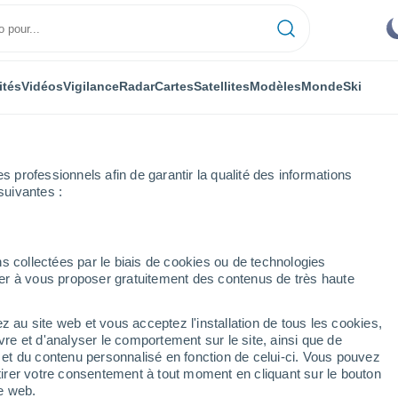
ités
Vidéos
Vigilance
Radar
Cartes
Satellites
Modèles
Monde
Ski
professionnels afin de garantir la qualité des informations
suivantes :
Puerto Max
Heure par heure
s collectées par le biais de cookies ou de technologies
nuer à vous proposer gratuitement des contenus de très haute
e par heure
z au site web et vous acceptez l'installation de tous les cookies,
vre et d'analyser le comportement sur le site, ainsi que de
é et du contenu personnalisé en fonction de celui-ci. Vous pouvez
tirer votre consentement à tout moment en cliquant sur le bouton
te web.