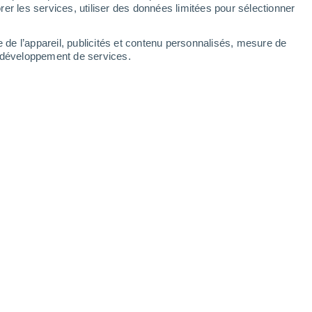
Samedi
8
er les services, utiliser des données limitées pour sélectionner
e de l’appareil, publicités et contenu personnalisés, mesure de
t développement de services.
ures
60%
20°
Pluie faible
02:00
2.3 mm
T. ressentie
20°
21°
Ciel dégagé
05:00
T. ressentie
21°
23°
Ensoleillé
08:00
T. ressentie
24°
28°
Ensoleillé
11:00
T. ressentie
29°