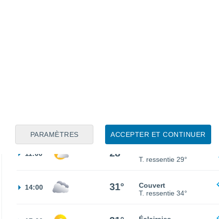
17°
Éclaircies
02:00
T. ressentie
17°
19°
Couvert
05:00
T. ressentie
19°
21°
Couvert
08:00
T. ressentie
21°
PARAMÈTRES
ACCEPTER ET CONTINUER
28°
Éclaircies
11:00
T. ressentie
29°
31°
Couvert
14:00
T. ressentie
34°