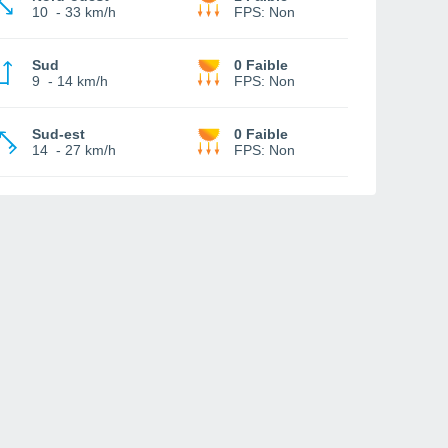
10
-
33 km/h
FPS:
Non
Sud
0 Faible
9
-
14 km/h
FPS:
Non
Sud-est
0 Faible
14
-
27 km/h
FPS:
Non