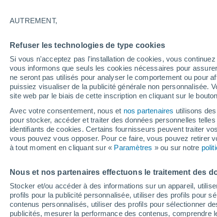
Graphique météo heure par heure
AUTREMENT,
SYMBOLE
TEMPÉRATURE
Refuser les technologies de type cookies
00
03
06
09
12
15
18
21
00
03
06
09
Si vous n'acceptez pas l'installation de cookies, vous continu
vous informons que seuls les cookies nécessaires pour assurer la
ne seront pas utilisés pour analyser le comportement ou pour af
puissiez visualiser de la publicité générale non personnalisée. V
site web par le biais de cette inscription en cliquant sur le bouto
32°
32°
Avec votre consentement, nous et
nos partenaires
utilisons des
pour stocker, accéder et traiter des données personnelles telles 
28°
identifiants de cookies. Certains fournisseurs peuvent traiter vo
26°
vous pouvez vous opposer. Pour ce faire, vous pouvez retirer
à tout moment en cliquant sur «
Paramètres
» ou sur notre
poli
23°
23°
21°
21°
20°
20°
20°
Nous et nos partenaires effectuons le traitement des d
Stocker et/ou accéder à des informations sur un appareil, utilise
profils pour la publicité personnalisée, utiliser des profils pour 
2.6
2.3
contenus personnalisés, utiliser des profils pour sélectionner
1.2
0.6
0.5
publicités, mesurer la performance des contenus, comprendre le