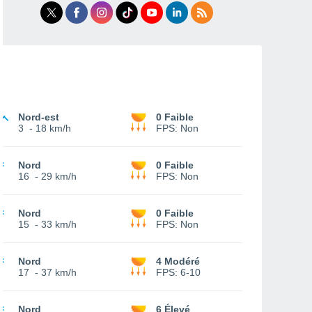
Nord-est
0 Faible
3
-
18 km/h
FPS:
Non
Nord
0 Faible
16
-
29 km/h
FPS:
Non
Nord
0 Faible
15
-
33 km/h
FPS:
Non
Nord
4 Modéré
17
-
37 km/h
FPS:
6-10
Nord
6 Élevé