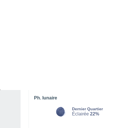
SAMEDI 08 AOÛT
Le soir
Pluie faible, ciel variable
Lever du soleil à
07h20
Coucher du soleil à
18h33
Première lueur à
06:57
Dernière lueur à
18:56
Ph. lunaire
Dernier Quartier
Éclairée
22%