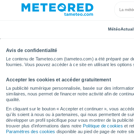
Météo
Actual
Avis de confidentialité
Le contenu de Tameteo.com (tameteo.com) a été préparé par des 
fournies. Vous pouvez accéder à ce site en utilisant les options 
Accepter les cookies et accéder gratuitement
Accueil
Paraguay
Département de Concepción
La publicité numérique personnalisée, basée sur des information
similaires, nous permet de financer notre activité afin de conti
Météo Puerto Max heur
qualité.
En cliquant sur le bouton « Accepter et continuer », vous accéde
qu'ils soient à nous ou à partenaires, qui nous permettent de sui
Météo 1 - 7 jours
Heure par heure
développer un profil spécifique pour vous montrer de la publicit
trouver plus d'informations dans notre
Politique de cookies
et re
Paramètres des cookies
disponible au pied de page de notre si