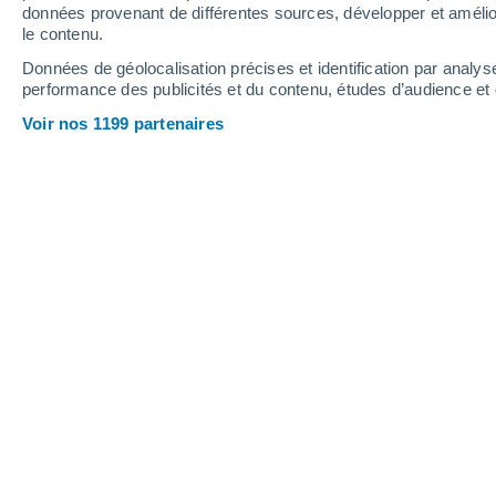
Jeudi
6
Vendredi
7
données provenant de différentes sources, développer et amélior
le contenu.
Données de géolocalisation précises et identification par analys
performance des publicités et du contenu, études d’audience e
Prévisions météo Puerto Max par he
Voir nos 1199 partenaires
JEUDI 06 AOÛT
1 Alerte maintenant
Vigilance renforcée
Le soir
Orage, ciel variable
Lever du soleil à
07h21
Coucher du soleil à
18h32
Première lueur à
06:58
Dernière lueur à
18:55