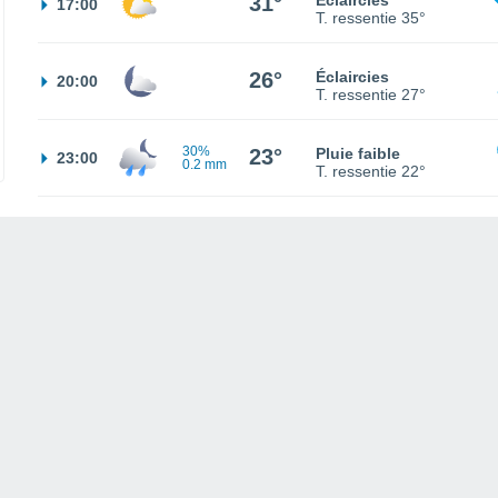
31°
Éclaircies
17:00
T. ressentie
35°
26°
Éclaircies
20:00
T. ressentie
27°
30%
23°
Pluie faible
23:00
0.2 mm
T. ressentie
22°