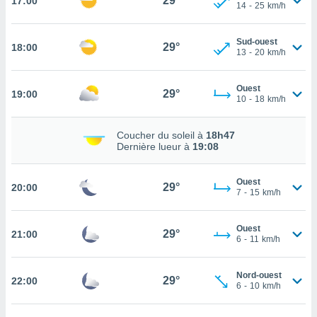
29°
17:00
14
-
25
km/h
rouver
ations
Sud-ouest
29°
18:00
re
13
-
20
km/h
que de
kies
Ouest
r votre
29°
19:00
10
-
18
km/h
ement à
ment en
sur le
Coucher du soleil à
18h47
Dernière lueur à
19:08
res des
kies
Ouest
le au
29°
20:00
7
-
15
km/h
page de
te web.
Ouest
29°
21:00
6
-
11
km/h
MENT,
 les
Nord-ouest
29°
22:00
logies
6
-
10
km/h
e
s