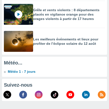
égitime,
vous
Grêle et vents violents : 8 départements
vous
placés en vigilance orange pour des
 Pour ce
orages violents à partir de 17 heures
ous
etirer
ement
Les meilleurs événements et lieux pour
 opposer
profiter de l’éclipse solaire du 12 août
ement
nées à
ment en
 sur «
Météo...
res
» ou
e
Météo 1 - 7 jours
que de
kies
ite web.
Suivez-nous
t nos
ires
ons le
ent des