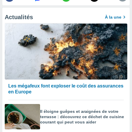
enaires
s des
Actualités
À la une
 des
nts
 ou des
gies
es pour
 accéder
r des
lles
ue votre
r ce site
 IP et
Les mégafeux font exploser le coût des assurances
ifiants
en Europe
es.
eurs
Il éloigne guêpes et araignées de votre
traiter
terrasse : découvrez ce déchet de cuisine
nées
courant qui peut vous aider
lles sur
d'un