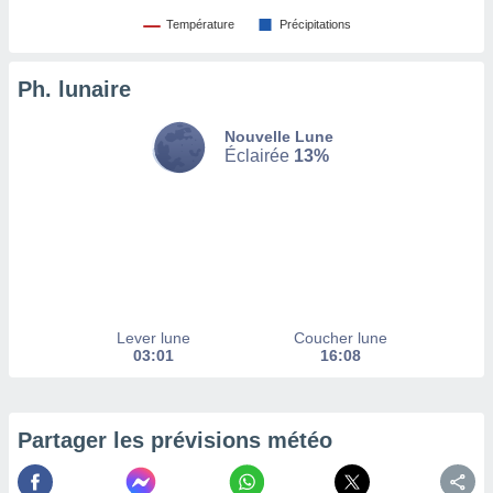
afficher
licité ou
Température
Précipitations
enu
lisé,
Ph. lunaire
e vous
r de la
Nouvelle Lune
Éclairée
13%
 non
lisée.
uvez
ation des
et
à notre
 par le
 cette
Lever lune
Coucher lune
03:01
16:08
ion en
sur le
«
».
Partager les prévisions météo
tre
ement,