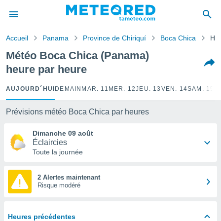
e
ntialité
Accueil
Panama
Province de Chiriquí
Boca Chica
Heu
enu de
o.com
Météo Boca Chica (Panama)
o.com) a
heure par heure
aré par
onnels
AUJOURD´HUI
DEMAIN
MAR. 11
MER. 12
JEU. 13
VEN. 14
SAM. 15
D
arantir
té des
Prévisions météo Boca Chica par heures
ions
. Vous
Dimanche 09 août
accéder
Éclaircies
e en
Toute la journée
 les
s :
2 Alertes maintenant
Risque modéré
r les
s et
r
Heures précédentes
tement