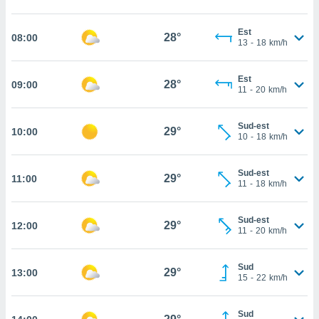
cité
ue
Est
28°
08:00
13
-
18
km/h
lisée,
ACCEPTER
ur des
ET
ions
CONTINUER
Est
28°
09:00
es par le
11
-
20
km/h
 cookies
PARAMÈTRES
gies
Sud-est
29°
10:00
10
-
18
km/h
es, nous
de
 notre
Sud-est
29°
11:00
afin de
11
-
18
km/h
r à vous
r
Sud-est
ment des
29°
12:00
11
-
20
km/h
 de très
alité.
Sud
ant sur
29°
13:00
15
-
22
km/h
n «
 et
r »,
Sud