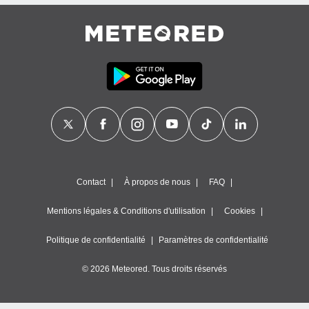
es
 :
et/ou
 à des
ions sur
eil,
des
limitées
nner la
, créer
ils pour
ité
lisée,
Contact
À propos de nous
FAQ
des
our
Mentions légales & Conditions d'utilisation
Cookies
nner des
és
Politique de confidentialité
Paramètres de confidentialité
lisées,
s profils
enus
© 2026 Meteored. Tous droits réservés
lisés,
des
our