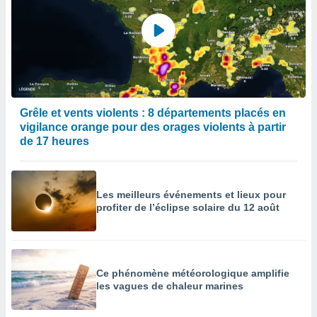
enaires
s des
 des
nts
 ou des
gies
es pour
 accéder
Grêle et vents violents : 8 départements placés en
r des
vigilance orange pour des orages violents à partir
de 17 heures
lles
ue votre
r ce site
Les meilleurs événements et lieux pour
 IP et
profiter de l’éclipse solaire du 12 août
ifiants
es.
eurs
traiter
Ce phénomène météorologique amplifie
nées
les vagues de chaleur marines
lles sur
d'un