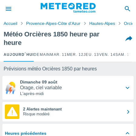
e
ntialité
Accueil
Provence-Alpes-Côte d'Azur
Hautes-Alpes
Orciè
enu de
o.com
Météo Orcières 1850 heure par
o.com) a
heure
aré par
onnels
AUJOURD´HUI
DEMAIN
MAR. 11
MER. 12
JEU. 13
VEN. 14
SAM. 15
D
arantir
té des
Prévisions météo Orcières 1850 par heures
ions
. Vous
Dimanche 09 août
accéder
Orage, ciel variable
e en
L'après-midi
 les
s :
2 Alertes maintenant
Risque modéré
r les
s et
r
Heures précédentes
tement