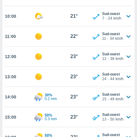
cité
ue
Sud-ouest
21°
10:00
7
-
24
km/h
lisée,
ACCEPTER
ur des
ET
ions
CONTINUER
Sud-ouest
22°
11:00
es par le
11
-
34
km/h
 cookies
PARAMÈTRES
gies
Sud-ouest
23°
12:00
12
-
38
km/h
es, nous
de
 notre
Sud-ouest
23°
13:00
afin de
14
-
44
km/h
r à vous
r
Sud-ouest
ment des
30%
23°
14:00
0.2 mm
15
-
49
km/h
 de très
alité.
Sud-ouest
50%
ant sur
23°
15:00
0.3 mm
13
-
50
km/h
n «
 et
r »,
Sud-ouest
50%