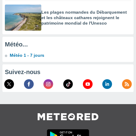
égitime,
vous
Les plages normandes du Débarquement
vous
et les châteaux cathares rejoignent le
 Pour ce
patrimoine mondial de l'Unesco
ous
etirer
Météo...
ement
 opposer
Météo 1 - 7 jours
ement
nées à
ment en
Suivez-nous
 sur «
res
» ou
e
que de
kies
ite web.
t nos
ires
ons le
ent des