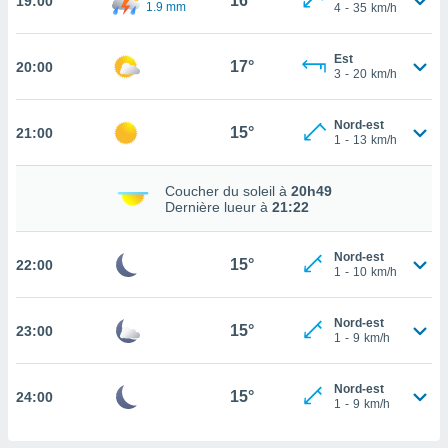
16°
19:00
1.9 mm
4
-
35
km/h
rouver
ations
Est
17°
20:00
re
3
-
20
km/h
que de
kies
Nord-est
r votre
15°
21:00
1
-
13
km/h
ement à
ment en
sur le
Coucher du soleil à
20h49
Dernière lueur à
21:22
res des
kies
Nord-est
le au
15°
22:00
1
-
10
km/h
page de
te web.
Nord-est
15°
23:00
1
-
9
km/h
MENT,
 les
Nord-est
15°
24:00
logies
1
-
9
km/h
e
s