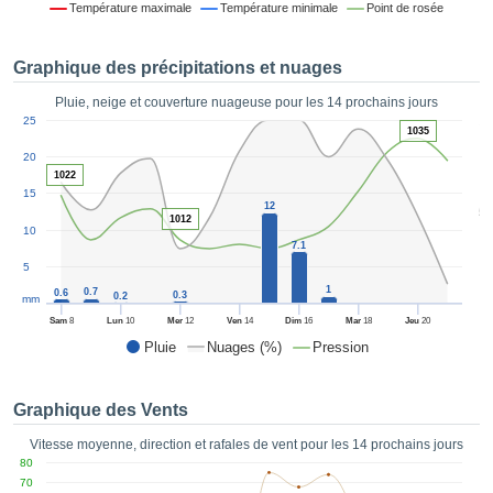
Température maximale
Température minimale
Point de rosée
es et
éder
tement
Graphique des précipitations et nuages
licité
Pluie, neige et couverture nuageuse pour les 14 prochains jours
rique
1
25
alisée,
1035
ACCEPTER
sur des
20
ET
ations
1022
CONTINUER
es par le
15
12
5
 cookies
1012
10
 de
PARAMÈTRES
7.1
logies
5
es, nous
1
0.7
0.6
0.3
et de
0.2
mm
r notre
Sam
8
Lun
10
Mer
12
Ven
14
Dim
16
Mar
18
Jeu
20
 afin de
Pluie
Nuages (%)
Pression
r à vous
oser
ment des
Graphique des Vents
 de très
ualité.
Vitesse moyenne, direction et rafales de vent pour les 14 prochains jours
80
uant sur
70