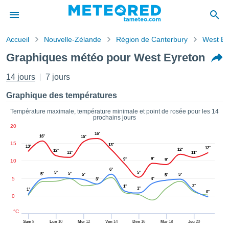
Accueil
Nouvelle-Zélande
Région de Canterbury
West Ey
s de
Graphiques météo pour West Eyreton
ntialité
tenu de
14 jours
7 jours
eo.com
o.com) a
Graphique des températures
paré par
es
Température maximale, température minimale et point de rosée pour les 14
prochains jours
ionnels
20
garantir
16°
16°
15°
ité des
15
13°
13°
ations
12°
12°
12°
11°
11°
s. Vous
9°
9°
9°
10
accéder
6°
5°
5°
5°
5°
5°
5°
5°
ite en
5
4°
3°
2°
1°
ant les
1°
1°
0°
0
ions
ntes :
°C
Sam
8
Lun
10
Mer
12
Ven
14
Dim
16
Mar
18
Jeu
20
er les