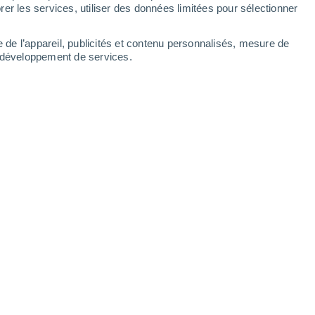
Dimanche
9
er les services, utiliser des données limitées pour sélectionner
e de l’appareil, publicités et contenu personnalisés, mesure de
t développement de services.
ures
12°
Éclaircies
02:00
T. ressentie
12°
12°
Éclaircies
05:00
T. ressentie
12°
14°
Ciel variable
08:00
T. ressentie
14°
18°
Ciel variable
11:00
T. ressentie
18°