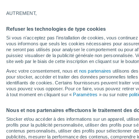
Graphique météo heure par heur
AUTREMENT,
SYMBOLE
TEMPÉRATURE
Refuser les technologies de type cookies
00
03
06
09
12
15
18
21
00
03
06
09
Si vous n'acceptez pas l'installation de cookies, vous continu
vous informons que seuls les cookies nécessaires pour assurer la
ne seront pas utilisés pour analyser le comportement ou pour af
puissiez visualiser de la publicité générale non personnalisée. V
site web par le biais de cette inscription en cliquant sur le bouto
Avec votre consentement, nous et
nos partenaires
utilisons des
pour stocker, accéder et traiter des données personnelles telles 
18°
18°
identifiants de cookies. Certains fournisseurs peuvent traiter vo
17°
17°
vous pouvez vous opposer. Pour ce faire, vous pouvez retirer
14°
à tout moment en cliquant sur «
Paramètres
» ou sur notre
13°
poli
13°
12°
12°
11°
9°
Nous et nos partenaires effectuons le traitement des d
Stocker et/ou accéder à des informations sur un appareil, utilise
profils pour la publicité personnalisée, utiliser des profils pour 
contenus personnalisés, utiliser des profils pour sélectionner
0.3
0.2
publicités, mesurer la performance des contenus, comprendre le