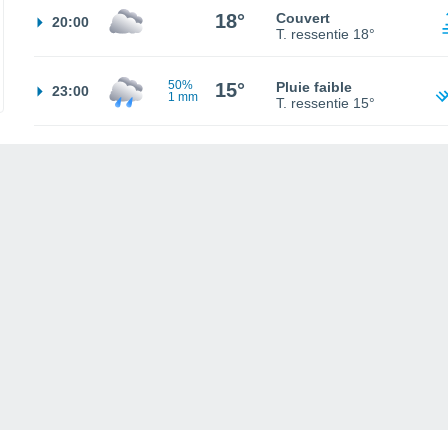
18°
Couvert
20:00
T. ressentie
18°
50%
15°
Pluie faible
23:00
1 mm
T. ressentie
15°