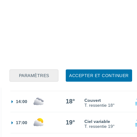
14°
Éclaircies
02:00
T. ressentie
14°
13°
Éclaircies
05:00
T. ressentie
13°
15°
Ciel variable
08:00
T. ressentie
15°
PARAMÈTRES
ACCEPTER ET CONTINUER
18°
Ciel variable
11:00
T. ressentie
18°
18°
Couvert
14:00
T. ressentie
18°
19°
Ciel variable
17:00
T. ressentie
19°