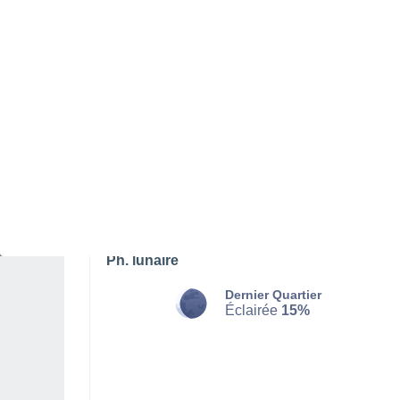
DIMANCHE 09 AOÛT
L'après-midi
Pluie faible, ciel variable
Lever du soleil à
05h17
Coucher du soleil à
21h23
Première lueur à
04:23
Dernière lueur à
22:16
Ph. lunaire
Dernier Quartier
Éclairée
15%