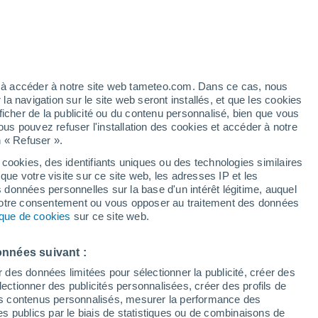
e pour Spydeberg
VENT
PRÉCIPITATIONS
12
15
18
21
00
03
06
09
12
15
18
21
00
ez à accéder à notre site web tameteo.com. Dans ce cas, nous
 navigation sur le site web seront installés, et que les cookies
ficher de la publicité ou du contenu personnalisé, bien que vous
ous pouvez refuser l'installation des cookies et accéder à notre
n « Refuser ».
21°
 cookies, des identifiants uniques ou des technologies similaires
20°
19°
que votre visite sur ce site web, les adresses IP et les
19°
18°
18°
18°
18°
s données personnelles sur la base d'un intérêt légitime, auquel
16°
15°
 votre consentement ou vous opposer au traitement des données
15°
14°
tique de cookies
sur ce site web.
13°
onnées suivant :
r des données limitées pour sélectionner la publicité, créer des
sélectionner des publicités personnalisées, créer des profils de
1
 des contenus personnalisés, mesurer la performance des
0.5
0.3
s publics par le biais de statistiques ou de combinaisons de