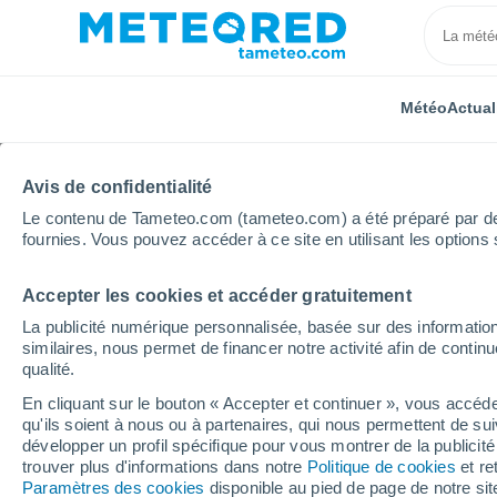
Météo
Actual
Avis de confidentialité
Le contenu de Tameteo.com (tameteo.com) a été préparé par des 
fournies. Vous pouvez accéder à ce site en utilisant les options 
Accepter les cookies et accéder gratuitement
Accueil
Norvège
Østfold
Spydeberg
Heure 
La publicité numérique personnalisée, basée sur des information
similaires, nous permet de financer notre activité afin de conti
Météo Spydeberg heur
qualité.
En cliquant sur le bouton « Accepter et continuer », vous accéde
qu'ils soient à nous ou à partenaires, qui nous permettent de sui
Météo 1 - 7 jours
Heure par heure
développer un profil spécifique pour vous montrer de la publicit
trouver plus d'informations dans notre
Politique de cookies
et re
Paramètres des cookies
disponible au pied de page de notre si