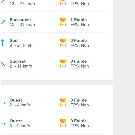
13
-
27 km/h
FPS:
Non
Sud-ouest
1 Faible
13
-
31 km/h
FPS:
Non
Sud
0 Faible
9
-
24 km/h
FPS:
Non
Sud-est
0 Faible
2
-
11 km/h
FPS:
Non
Ouest
0 Faible
2
-
4 km/h
FPS:
Non
Ouest
0 Faible
5
-
9 km/h
FPS:
Non