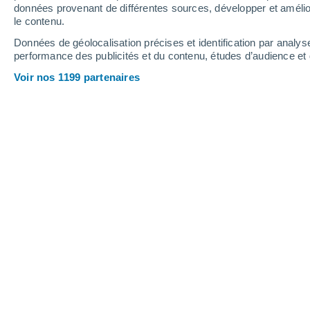
Vendredi
7
Samedi
8
données provenant de différentes sources, développer et amélior
le contenu.
Données de géolocalisation précises et identification par analys
performance des publicités et du contenu, études d’audience e
Prévisions météo Spydeberg par he
Voir nos 1199 partenaires
VENDREDI 07 AOÛT
L'après-midi
Pluie faible, ciel variable
Lever du soleil à
05h12
Coucher du soleil à
21h28
Première lueur à
04:17
Dernière lueur à
22:22
Ph. lunaire