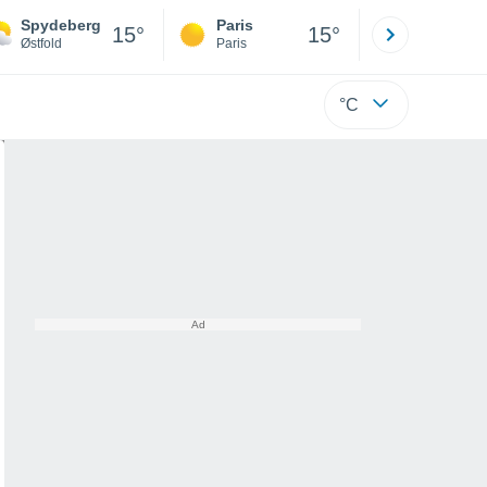
Spydeberg
Paris
Montpelli
15°
15°
Østfold
Paris
Hérault
°C