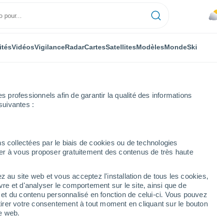
ités
Vidéos
Vigilance
Radar
Cartes
Satellites
Modèles
Monde
Ski
professionnels afin de garantir la qualité des informations
suivantes :
par heure
s collectées par le biais de cookies ou de technologies
nuer à vous proposer gratuitement des contenus de très haute
e par heure
z au site web et vous acceptez l'installation de tous les cookies,
vre et d'analyser le comportement sur le site, ainsi que de
é et du contenu personnalisé en fonction de celui-ci. Vous pouvez
tirer votre consentement à tout moment en cliquant sur le bouton
te web.