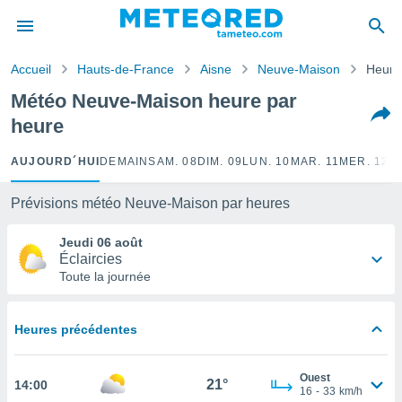
e
ntialité
Accueil
Hauts-de-France
Aisne
Neuve-Maison
Heure
enu de
o.com
Météo Neuve-Maison heure par
o.com) a
heure
aré par
onnels
AUJOURD´HUI
DEMAIN
SAM. 08
DIM. 09
LUN. 10
MAR. 11
MER. 12
J
arantir
té des
Prévisions météo Neuve-Maison par heures
ions
. Vous
Jeudi 06 août
accéder
Éclaircies
e en
Toute la journée
 les
s :
Heures précédentes
r les
s et
Ouest
r
21°
14:00
16
-
33
km/h
tement