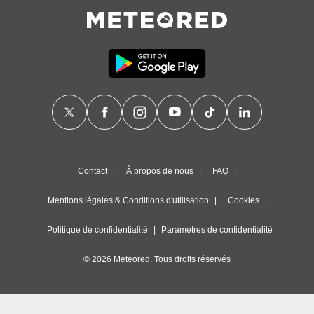
égitime,
vous
vous
 Pour ce
ous
etirer
ement
 opposer
ement
nées à
ment en
 sur «
Contact
À propos de nous
FAQ
res
» ou
e
Mentions légales & Conditions d'utilisation
Cookies
que de
kies
Politique de confidentialité
Paramètres de confidentialité
ite web.
© 2026 Meteored. Tous droits réservés
t nos
ires
ons le
ent des