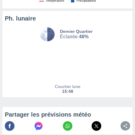
Température
Précipitations
tez pas
ation de
Ph. lunaire
, vous
z à
Dernier Quartier
à notre
Éclairée
46%
.com.
 cas,
us
ns que
s
ires
urer la
Coucher lune
on sur le
15:48
 seront
, et que
ies ne
as
Partager les prévisions météo
pour
 le
ement