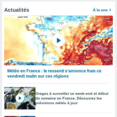
afficher
licité ou
Actualités
À la une
enu
lisé,
e vous
r de la
 non
lisée.
uvez
ation des
et
à notre
Météo en France : le ressenti s'annonce frais ce
 par le
vendredi matin sur ces régions
 cette
ion en
sur le
Orages à surveiller ce week-end et début
«
de semaine en France. Découvrez les
».
prévisions météo à jour
tre
ement,