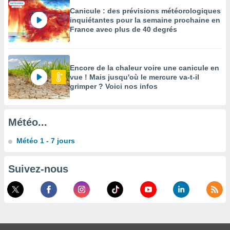
Canicule : des prévisions météorologiques
enaires
inquiétantes pour la semaine prochaine en
s des
France avec plus de 40 degrés
 des
nts
 ou des
gies
Encore de la chaleur voire une canicule en
es pour
vue ! Mais jusqu'où le mercure va-t-il
 accéder
grimper ? Voici nos infos
r des
lles
ue votre
Météo...
r ce site
Météo 1 - 7 jours
 IP et
ifiants
Suivez-nous
es.
eurs
traiter
nées
lles sur
d'un