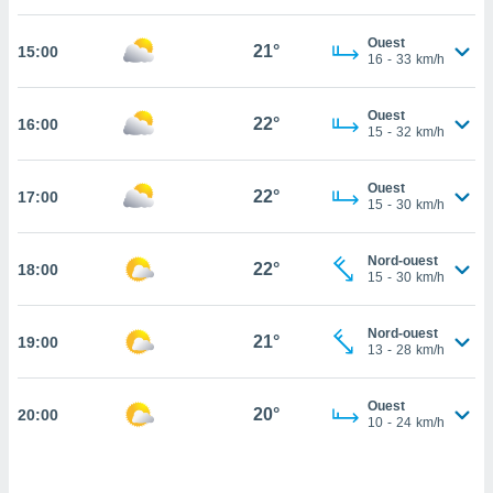
cité
Ouest
ue
21°
15:00
16
-
33
km/h
lisée,
ACCEPTER
ur des
ET
ions
Ouest
CONTINUER
22°
16:00
es par le
15
-
32
km/h
 cookies
PARAMÈTRES
Ouest
gies
22°
17:00
15
-
30
km/h
es, nous
de
 notre
Nord-ouest
22°
18:00
15
-
30
km/h
afin de
r à vous
r
Nord-ouest
21°
ment des
19:00
13
-
28
km/h
 de très
alité.
Ouest
20°
20:00
ant sur
10
-
24
km/h
n «
 et
r »,