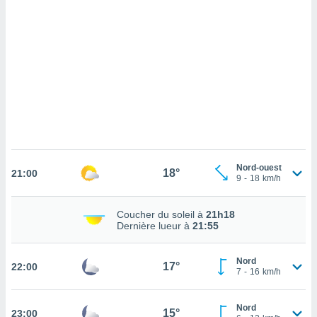
cédez au
 et vous
z
ation de
qu'ils
 nous ou
aires,
nt de
t
er le
ement
Nord-ouest
18°
21:00
9
-
18
km/h
te, ainsi
per un
Coucher du soleil à
21h18
écifique
Dernière lueur à
21:55
us
de la
 et du
Nord
17°
22:00
7
-
16
km/h
lisé en
 de
Nord
15°
23:00
. Vous