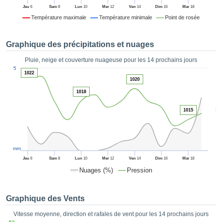
es et
Jeu
6
Sam
8
Lun
10
Mer
12
Ven
14
Dim
16
Mar
18
éder
Température maximale
Température minimale
Point de rosée
tement
licité
Graphique des précipitations et nuages
rique
alisée,
Pluie, neige et couverture nuageuse pour les 14 prochains jours
ACCEPTER
1
sur des
5
ET
1022
ations
1020
CONTINUER
es par le
1018
 cookies
 de
PARAMÈTRES
5
1015
logies
es, nous
et de
r notre
mm
 afin de
Jeu
6
Sam
8
Lun
10
Mer
12
Ven
14
Dim
16
Mar
18
r à vous
Nuages (%)
Pression
oser
ment des
 de très
Graphique des Vents
ualité.
Vitesse moyenne, direction et rafales de vent pour les 14 prochains jours
uant sur