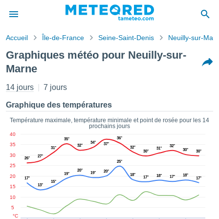
Accueil
Île-de-France
Seine-Saint-Denis
Neuilly-sur-Mar
s de
Graphiques météo pour Neuilly-sur-
ntialité
Marne
tenu de
eo.com
14 jours
7 jours
o.com) a
paré par
Graphique des températures
es
ionnels
Température maximale, température minimale et point de rosée pour les 14
garantir
prochains jours
ité des
40
36°
35°
ations
34°
35
37°
32°
32°
32°
31°
31°
30°
s. Vous
30°
30°
30
27°
26°
accéder
25°
25
ite en
20°
20°
19°
19°
18°
18°
20
18°
17°
17°
17°
17°
ant les
15°
13°
15
ions
10
ntes :
5
°C
er les