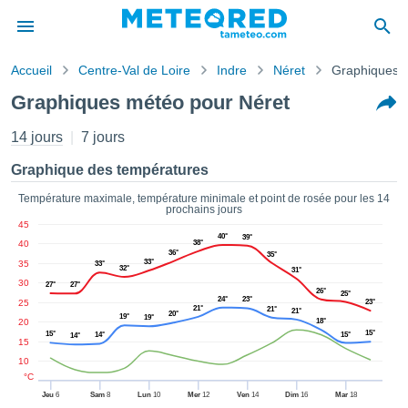
Accueil
Centre-Val de Loire
Indre
Néret
Graphiques 
s de
Graphiques météo pour Néret
ntialité
tenu de
14 jours
7 jours
eo.com
o.com) a
Graphique des températures
paré par
es
Température maximale, température minimale et point de rosée pour les 14
prochains jours
ionnels
45
garantir
40°
39°
40
38°
ité des
36°
35°
33°
35
ations
33°
32°
31°
s. Vous
30
27°
27°
26°
25°
accéder
24°
23°
25
23°
21°
21°
21°
20°
ite en
19°
19°
20
18°
ant les
15°
15°
14°
15°
14°
15
ions
10
ntes :
°C
Jeu
6
Sam
8
Lun
10
Mer
12
Ven
14
Dim
16
Mar
18
er les