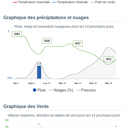
Température maximale
Température minimale
Point de rosée
es et
éder
tement
Graphique des précipitations et nuages
licité
Pluie, neige et couverture nuageuse pour les 14 prochains jours
rique
1
5
alisée,
1022
ACCEPTER
sur des
1018
ET
1017
ations
CONTINUER
es par le
5
 cookies
1011
 de
PARAMÈTRES
1.4
logies
es, nous
et de
mm
r notre
Jeu
6
Sam
8
Lun
10
Mer
12
Ven
14
Dim
16
Mar
18
 afin de
Pluie
Nuages (%)
Pression
r à vous
oser
ment des
Graphique des Vents
 de très
ualité.
Vitesse moyenne, direction et rafales de vent pour les 14 prochains jours
60
uant sur
50