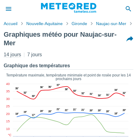
Accueil
Nouvelle-Aquitaine
Gironde
Naujac-sur-Mer
s de
Graphiques météo pour Naujac-sur-
ntialité
Mer
tenu de
eo.com
14 jours
7 jours
o.com) a
paré par
Graphique des températures
es
ionnels
Température maximale, température minimale et point de rosée pour les 14
garantir
prochains jours
ité des
40
37°
36°
36°
ations
35°
38°
34°
35
33°
32°
32°
32°
31°
s. Vous
31°
30°
30°
30
accéder
ite en
25
21°
21°
21°
21°
20°
20°
20°
20°
20°
20°
ant les
19°
20
18°
18°
17°
ions
15
ntes :
10
°C
er les