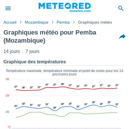
Accueil
Mozambique
Pemba
Graphiques météo
s de
Graphiques météo pour Pemba
ntialité
(Mozambique)
tenu de
eo.com
14 jours
7 jours
o.com) a
paré par
Graphique des températures
es
ionnels
Température maximale, température minimale et point de rosée pour les 14
garantir
prochains jours
ité des
30
ations
28°
27°
27°
27°
27°
27°
27°
27°
27°
27°
27°
27°
26°
27°
s. Vous
accéder
25
ite en
22°
22°
22°
22°
22°
22°
21°
21°
21°
21°
ant les
21°
21°
21°
20°
ions
20
ntes :
°C
er les