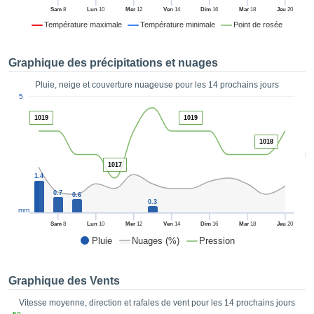
es et
Sam
8
Lun
10
Mer
12
Ven
14
Dim
16
Mar
18
Jeu
20
éder
Température maximale
Température minimale
Point de rosée
tement
licité
Graphique des précipitations et nuages
rique
alisée,
Pluie, neige et couverture nuageuse pour les 14 prochains jours
ACCEPTER
1
sur des
5
ET
ations
CONTINUER
1019
1019
es par le
 cookies
1018
 de
PARAMÈTRES
5
logies
1017
es, nous
1.4
et de
0.7
0.6
r notre
0.3
mm
 afin de
Sam
8
Lun
10
Mer
12
Ven
14
Dim
16
Mar
18
Jeu
20
r à vous
Pluie
Nuages (%)
Pression
oser
ment des
 de très
Graphique des Vents
ualité.
Vitesse moyenne, direction et rafales de vent pour les 14 prochains jours
uant sur