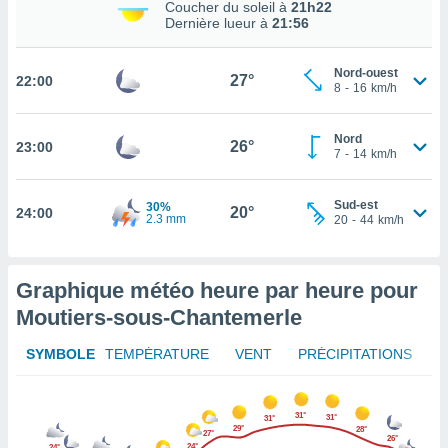
Coucher du soleil à
21h22
Dernière lueur à
21:56
tez pas
ation de
, vous
Nord-ouest
27°
22:00
8
-
16
km/h
z à
à notre
Nord
26°
23:00
.com.
7
-
14
km/h
 cas,
us
ns que
Sud-est
30%
20°
24:00
2.3 mm
20
-
44
km/h
s
ires
urer la
Graphique météo heure par heure pour
on sur le
Moutiers-sous-Chantemerle
 seront
, et que
SYMBOLE
TEMPÉRATURE
VENT
PRÉCIPITATIONS
ies ne
as
pour
 le
31°
31°
31°
29°
ement
28°
27°
26°
24°
24°