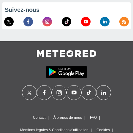
es
 :
Suivez-nous
et/ou
 à des
ions sur
eil,
des
limitées
nner la
, créer
ils pour
ité
lisée,
des
our
nner des
és
lisées,
s profils
enus
Contact
À propos de nous
FAQ
lisés,
des
Mentions légales & Conditions d'utilisation
Cookies
our