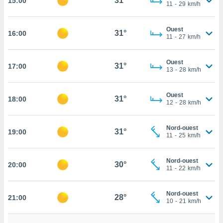
31°
15:00
11
-
29
km/h
rouver
ations
Ouest
31°
16:00
re
11
-
27
km/h
que de
kies
Ouest
r votre
31°
17:00
13
-
28
km/h
ement à
ment en
sur le
Ouest
31°
18:00
12
-
28
km/h
res des
kies
Nord-ouest
le au
31°
19:00
11
-
25
km/h
page de
te web.
Nord-ouest
30°
20:00
11
-
22
km/h
MENT,
 les
Nord-ouest
28°
21:00
logies
10
-
21
km/h
e
s