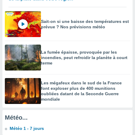
égitime,
vous
vous
 Pour ce
Sait-on si une baisse des températures est
ous
prévue ? Nos prévisions météo
etirer
ement
 opposer
La fumée épaisse, provoquée par les
ement
incendies, peut refroidir la planète à court
nées à
terme
ment en
 sur «
res
» ou
Les mégafeux dans le sud de la France
e
font exploser plus de 400 munitions
que de
oubliées datant de la Seconde Guerre
kies
mondiale
ite web.
t nos
Météo...
ires
ons le
Météo 1 - 7 jours
ent des