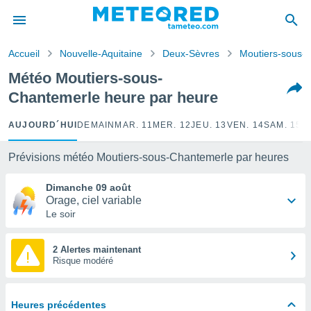
e
ntialité
Accueil
Nouvelle-Aquitaine
Deux-Sèvres
Moutiers-sous-
enu de
o.com
Météo Moutiers-sous-
o.com) a
Chantemerle heure par heure
aré par
onnels
AUJOURD´HUI
DEMAIN
MAR. 11
MER. 12
JEU. 13
VEN. 14
SAM. 15
D
arantir
té des
Prévisions météo Moutiers-sous-Chantemerle par heures
ions
. Vous
Dimanche 09 août
accéder
Orage, ciel variable
e en
Le soir
 les
s :
2 Alertes maintenant
Risque modéré
r les
s et
r
Heures précédentes
tement