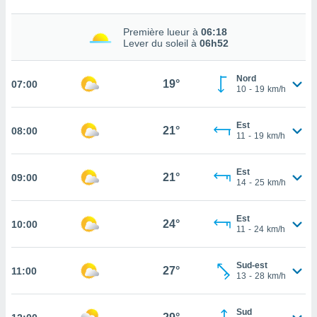
cité
ue
Première lueur à
06:18
Lever du soleil à
06h52
lisée,
ACCEPTER
ur des
ET
ions
CONTINUER
Nord
19°
07:00
es par le
10
-
19
km/h
 cookies
PARAMÈTRES
gies
Est
21°
08:00
11
-
19
km/h
es, nous
de
 notre
Est
21°
09:00
afin de
14
-
25
km/h
r à vous
r
Est
ment des
24°
10:00
11
-
24
km/h
 de très
alité.
Sud-est
ant sur
27°
11:00
13
-
28
km/h
n «
 et
r »,
Sud