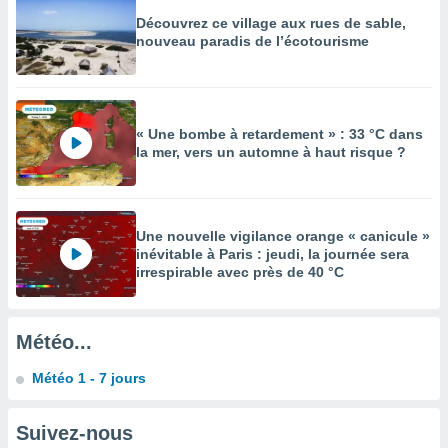
enaires
Découvrez ce village aux rues de sable,
nouveau paradis de l’écotourisme
s des
 des
nts
 ou des
gies
« Une bombe à retardement » : 33 °C dans
es pour
la mer, vers un automne à haut risque ?
 accéder
r des
lles
ue votre
Une nouvelle vigilance orange « canicule »
r ce site
inévitable à Paris : jeudi, la journée sera
irrespirable avec près de 40 °C
 IP et
ifiants
es.
Météo...
eurs
Météo 1 - 7 jours
traiter
nées
lles sur
Suivez-nous
d'un