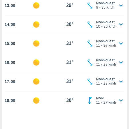
Nord-ouest
29°
13:00
cité
9
-
25
km/h
ue
lisée,
ACCEPTER
Nord-ouest
ur des
30°
14:00
ET
10
-
26
km/h
ions
CONTINUER
es par le
 cookies
Nord-ouest
31°
15:00
PARAMÈTRES
11
-
28
km/h
gies
es, nous
Nord-ouest
de
31°
16:00
11
-
28
km/h
 notre
afin de
r à vous
Nord-ouest
31°
17:00
11
-
28
km/h
r
ment des
 de très
Nord
30°
alité.
18:00
11
-
27
km/h
ant sur
n «
 et
r »,