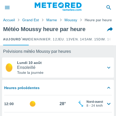
e
ntialité
Accueil
Grand Est
Marne
Moussy
Heure par heure
enu de
o.com
Météo Moussy heure par heure
o.com) a
aré par
AUJOURD´HUI
DEMAIN
MER. 12
JEU. 13
VEN. 14
SAM. 15
DIM. 16
LU
onnels
arantir
Prévisions météo Moussy par heures
té des
ions
Lundi 10 août
. Vous
Ensoleillé
accéder
Toute la journée
e en
 les
Heures précédentes
s :
r les
Nord-ouest
28°
12:00
s et
8
-
24
km/h
r
tement