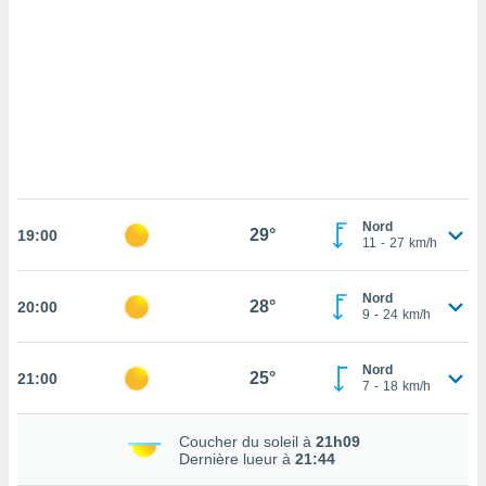
cédez au
 et vous
z
ation de
qu'ils
 nous ou
aires,
nt de
t
Nord
29°
er le
19:00
11
-
27
km/h
ement
te, ainsi
Nord
28°
20:00
9
-
24
km/h
per un
écifique
us
Nord
25°
21:00
de la
7
-
18
km/h
 et du
lisé en
Coucher du soleil à
21h09
Dernière lueur à
21:44
 de
. Vous