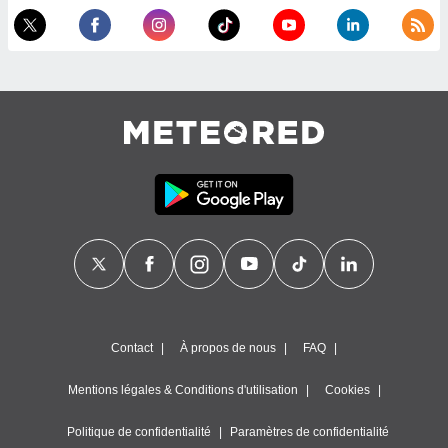
égitime,
vous
vous
 Pour ce
ous
etirer
ement
 opposer
ement
nées à
ment en
 sur «
res
» ou
e
que de
kies
ite web.
Contact
À propos de nous
FAQ
t nos
Mentions légales & Conditions d'utilisation
Cookies
ires
ons le
ent des
Politique de confidentialité
Paramètres de confidentialité