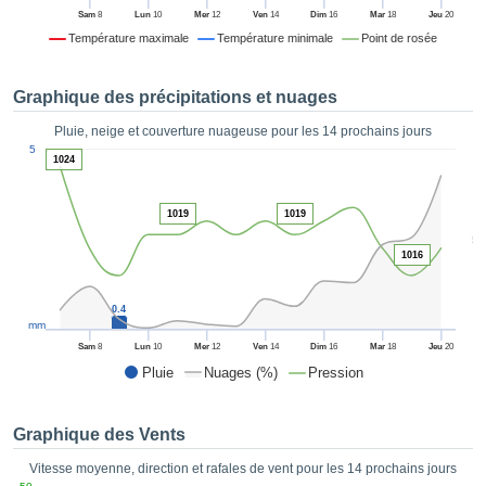
es et
Sam
8
Lun
10
Mer
12
Ven
14
Dim
16
Mar
18
Jeu
20
éder
Température maximale
Température minimale
Point de rosée
tement
licité
Graphique des précipitations et nuages
rique
alisée,
Pluie, neige et couverture nuageuse pour les 14 prochains jours
ACCEPTER
1
sur des
5
ET
1024
ations
CONTINUER
es par le
 cookies
1019
1019
 de
PARAMÈTRES
5
logies
1016
es, nous
et de
0.4
r notre
mm
 afin de
Sam
8
Lun
10
Mer
12
Ven
14
Dim
16
Mar
18
Jeu
20
r à vous
Pluie
Nuages (%)
Pression
oser
ment des
 de très
Graphique des Vents
ualité.
Vitesse moyenne, direction et rafales de vent pour les 14 prochains jours
uant sur