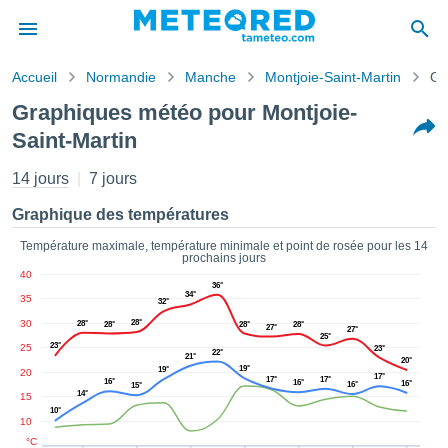
Accueil
Normandie
Manche
Montjoie-Saint-Martin
Gr
s de
Graphiques météo pour Montjoie-
ntialité
Saint-Martin
tenu de
eo.com
14 jours
7 jours
o.com) a
paré par
Graphique des températures
es
ionnels
Température maximale, température minimale et point de rosée pour les 14
garantir
prochains jours
ité des
40
36°
ations
34°
35
32°
s. Vous
30
28°
28°
28°
28°
28°
accéder
27°
27°
25°
23°
ite en
25
23°
22°
21°
20°
ant les
19°
19°
20
17°
17°
17°
16°
16°
16°
ions
16°
15°
14°
15
ntes :
10°
10
°C
er les