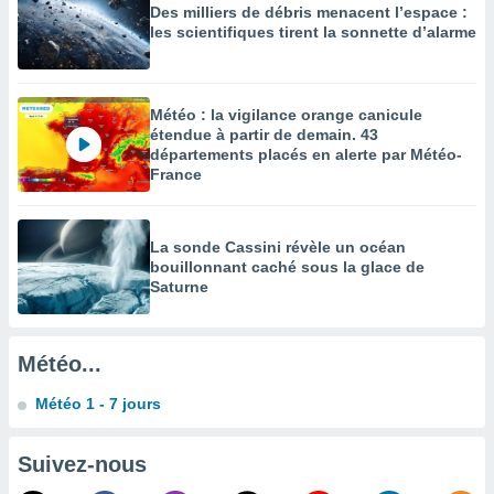
Des milliers de débris menacent l’espace :
enaires
les scientifiques tirent la sonnette d’alarme
s des
 des
nts
 ou des
Météo : la vigilance orange canicule
gies
étendue à partir de demain. 43
es pour
départements placés en alerte par Météo-
 accéder
France
r des
lles
La sonde Cassini révèle un océan
ue votre
bouillonnant caché sous la glace de
r ce site
Saturne
 IP et
ifiants
es.
Météo...
eurs
Météo 1 - 7 jours
traiter
nées
Suivez-nous
lles sur
d'un