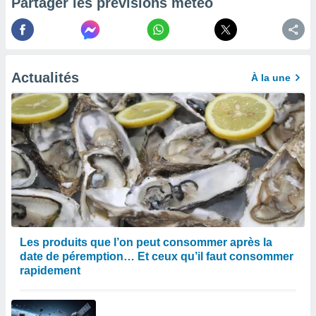
Partager les prévisions météo
afficher
licité ou
enu
lisé,
e vous
Actualités
À la une
r de la
 non
lisée.
uvez
ation des
et
à notre
 par le
 cette
ion en
Les produits que l’on peut consommer après la
sur le
date de péremption… Et ceux qu’il faut consommer
«
».
rapidement
tre
ement,