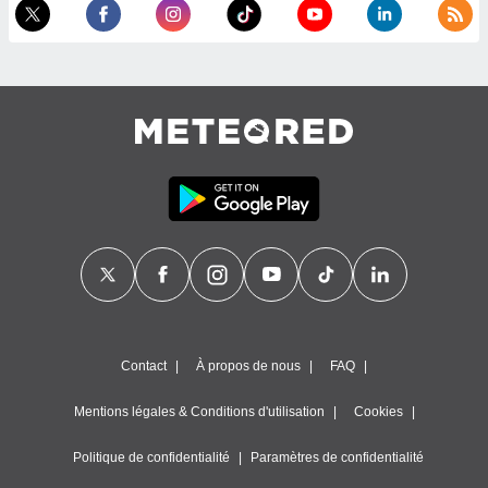
égitime,
vous
vous
 Pour ce
ous
etirer
ement
 opposer
ement
nées à
ment en
 sur «
res
» ou
e
que de
kies
ite web.
Contact
À propos de nous
FAQ
t nos
Mentions légales & Conditions d'utilisation
Cookies
ires
ons le
Politique de confidentialité
Paramètres de confidentialité
ent des