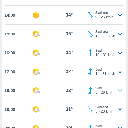
cité
ue
Sud-est
34°
14:00
9
-
25
km/h
lisée,
ACCEPTER
ur des
ET
ions
CONTINUER
Sud-est
35°
15:00
es par le
11
-
29
km/h
 cookies
PARAMÈTRES
gies
Sud
34°
16:00
13
-
31
km/h
es, nous
de
 notre
Sud
32°
17:00
afin de
11
-
31
km/h
r à vous
r
Sud
ment des
32°
18:00
9
-
26
km/h
 de très
alité.
Sud-est
ant sur
31°
19:00
5
-
23
km/h
n «
 et
r »,
Sud