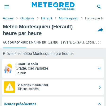
e
ntialité
Accueil
Occitanie
Hérault
Montesquieu
Heure par he
enu de
o.com
Météo Montesquieu (Hérault)
o.com) a
heure par heure
aré par
onnels
AUJOURD´HUI
DEMAIN
MER. 12
JEU. 13
VEN. 14
SAM. 15
DIM. 16
LU
arantir
té des
Prévisions météo Montesquieu par heures
ions
. Vous
Lundi 10 août
accéder
Orage, ciel variable
e en
La nuit
 les
s :
2 Alertes maintenant
Risque modéré
r les
s et
r
Heures précédentes
tement