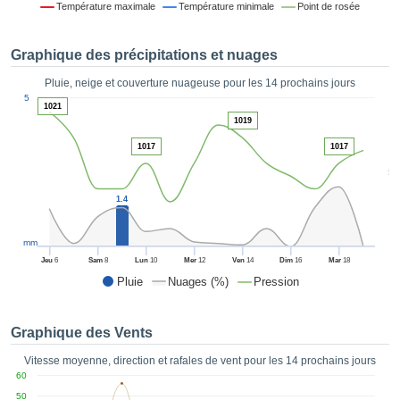
Température maximale
Température minimale
Point de rosée
es et
éder
tement
Graphique des précipitations et nuages
licité
Pluie, neige et couverture nuageuse pour les 14 prochains jours
rique
1
5
alisée,
1021
ACCEPTER
1019
sur des
ET
ations
1017
1017
CONTINUER
es par le
5
 cookies
 de
PARAMÈTRES
1.4
logies
es, nous
et de
mm
r notre
Jeu
6
Sam
8
Lun
10
Mer
12
Ven
14
Dim
16
Mar
18
 afin de
Pluie
Nuages (%)
Pression
r à vous
oser
ment des
Graphique des Vents
 de très
ualité.
Vitesse moyenne, direction et rafales de vent pour les 14 prochains jours
60
uant sur
50