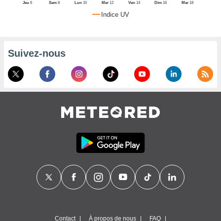
Jeu
6
Sam
8
Lun
10
Mer
12
Ven
14
Dim
16
Mar
18
alisé en
Indice UV
ion de
i. Vous
trouver
us
Suivez-nous
mations
notre
que de
kies
er votre
ement à
ment en
t sur le
ton
res des
kies
ible au
 page de
ite web.
MENT,
er les
Contact
À propos de nous
FAQ