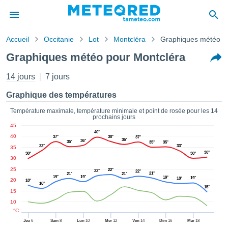
Accueil
Occitanie
Lot
Montcléra
Graphiques météo
s de
Graphiques météo pour Montcléra
ntialité
tenu de
14 jours
7 jours
eo.com
o.com) a
Graphique des températures
paré par
es
Température maximale, température minimale et point de rosée pour les 14
prochains jours
ionnels
45
garantir
40°
40
37°
38°
37°
ité des
36°
36°
35°
35°
35°
33°
33°
35
ations
30°
30°
30°
s. Vous
30
accéder
25
22°
22°
22°
21°
21°
21°
ite en
19°
19°
19°
19°
18°
20
18°
16°
ant les
15°
15
ions
10
ntes :
°C
Jeu
6
Sam
8
Lun
10
Mer
12
Ven
14
Dim
16
Mar
18
er les