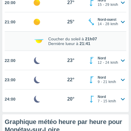
Nord
27°
20:00
15
-
29
km/h
tez pas
ation de
Nord-ouest
, vous
25°
21:00
14
-
28
km/h
z à
à notre
Coucher du soleil à
21h07
.com.
Dernière lueur à
21:41
 cas,
us
Nord
ns que
23°
22:00
12
-
24
km/h
s
ires
Nord
22°
23:00
urer la
9
-
21
km/h
on sur le
 seront
Nord
, et que
20°
24:00
7
-
15
km/h
ies ne
as
pour
Graphique météo heure par heure pour
 le
ement
Monétay-sur-Loire