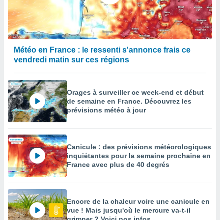
égitime,
vous
vous
 Pour ce
ous
Météo en France : le ressenti s'annonce frais ce
etirer
vendredi matin sur ces régions
ement
 opposer
ement
Orages à surveiller ce week-end et début
nées à
de semaine en France. Découvrez les
ment en
prévisions météo à jour
 sur «
res
» ou
e
que de
Canicule : des prévisions météorologiques
kies
inquiétantes pour la semaine prochaine en
ite web.
France avec plus de 40 degrés
t nos
ires
Encore de la chaleur voire une canicule en
ons le
vue ! Mais jusqu'où le mercure va-t-il
ent des
grimper ? Voici nos infos