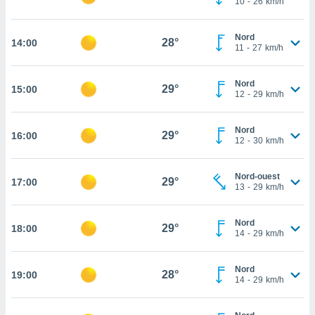
10
-
26
km/h
rouver
ations
Nord
28°
14:00
11
-
27
km/h
re
que de
kies
Nord
29°
15:00
r votre
12
-
29
km/h
ement à
ment en
Nord
sur le
29°
16:00
12
-
30
km/h
res des
kies
Nord-ouest
29°
17:00
le au
13
-
29
km/h
page de
te web.
Nord
29°
18:00
14
-
29
km/h
MENT,
 les
Nord
28°
19:00
logies
14
-
29
km/h
e
s