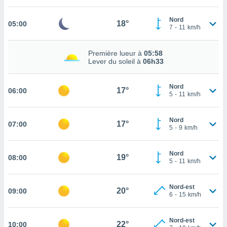
cité
Nord
ue
18°
05:00
7
-
11
km/h
lisée,
ACCEPTER
ur des
ET
ions
Première lueur à
05:58
CONTINUER
es par le
Lever du soleil à
06h33
 cookies
PARAMÈTRES
Nord
gies
17°
06:00
5
-
11
km/h
es, nous
de
 notre
Nord
17°
07:00
5
-
9
km/h
afin de
r à vous
r
Nord
19°
ment des
08:00
5
-
11
km/h
 de très
alité.
Nord-est
20°
09:00
ant sur
6
-
15
km/h
n «
 et
Nord-est
r »,
22°
10:00