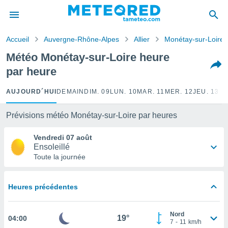
e
ntialité
Accueil
Auvergne-Rhône-Alpes
Allier
Monétay-sur-Loire
enu de
o.com
Météo Monétay-sur-Loire heure
o.com) a
par heure
aré par
onnels
AUJOURD´HUI
DEMAIN
DIM. 09
LUN. 10
MAR. 11
MER. 12
JEU. 13
VE
arantir
té des
Prévisions météo Monétay-sur-Loire par heures
ions
. Vous
Vendredi 07 août
accéder
Ensoleillé
e en
Toute la journée
 les
s :
Heures précédentes
r les
s et
Nord
r
19°
04:00
7
-
11
km/h
tement