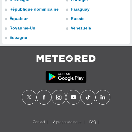
n «
 et
République dominicaine
Paraguay
r »,
Équateur
Russie
cédez au
 et vous
Royaume-Uni
Venezuela
z
ation de
Espagne
qu'ils
 nous ou
aires,
nt de
t
er le
ement
te, ainsi
per un
écifique
us
de la
Contact
À propos de nous
FAQ
 et du