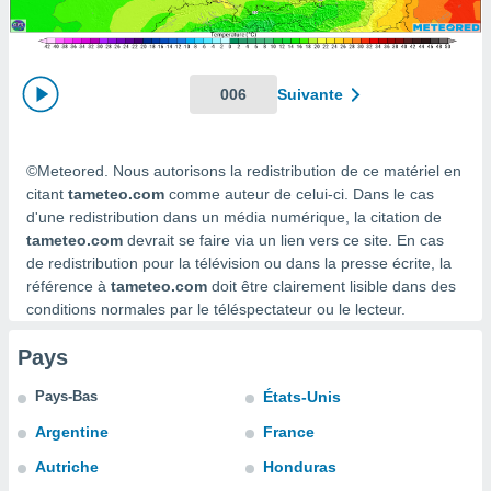
s et
r
tement
cité
006
Suivante
ue
lisée,
ACCEPTER
ur des
ET
©Meteored. Nous autorisons la redistribution de ce matériel en
ions
CONTINUER
es par le
citant
tameteo.com
comme auteur de celui-ci. Dans le cas
 cookies
d'une redistribution dans un média numérique, la citation de
PARAMÈTRES
tameteo.com
devrait se faire via un lien vers ce site. En cas
gies
de redistribution pour la télévision ou dans la presse écrite, la
es, nous
référence à
tameteo.com
doit être clairement lisible dans des
de
conditions normales par le téléspectateur ou le lecteur.
 notre
afin de
Pays
r à vous
r
Pays-Bas
États-Unis
ment des
 de très
Argentine
France
alité.
Autriche
Honduras
ant sur