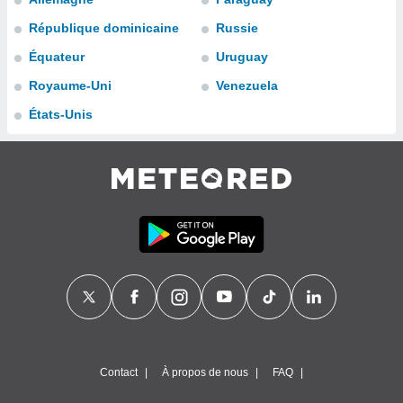
n «
 et
République dominicaine
Russie
r »,
Équateur
Uruguay
cédez au
 et vous
Royaume-Uni
Venezuela
z
ation de
États-Unis
qu'ils
 nous ou
aires,
nt de
t
er le
ement
te, ainsi
per un
écifique
us
de la
Contact
À propos de nous
FAQ
 et du