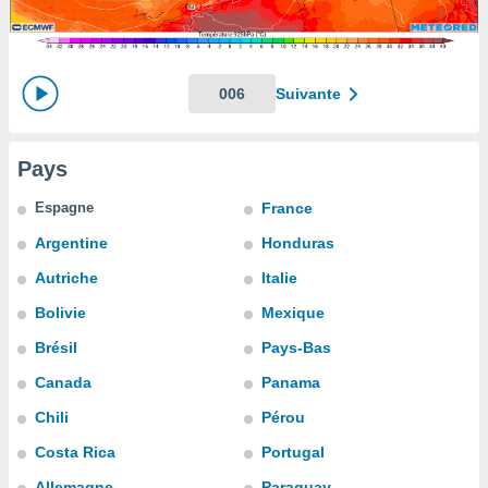
s et
r
tement
cité
006
Suivante
ue
lisée,
ACCEPTER
ur des
ET
Pays
ions
CONTINUER
es par le
Espagne
France
 cookies
PARAMÈTRES
Argentine
Honduras
gies
es, nous
Autriche
Italie
de
Bolivie
Mexique
 notre
afin de
Brésil
Pays-Bas
r à vous
r
Canada
Panama
ment des
Chili
Pérou
 de très
alité.
Costa Rica
Portugal
ant sur
Allemagne
Paraguay