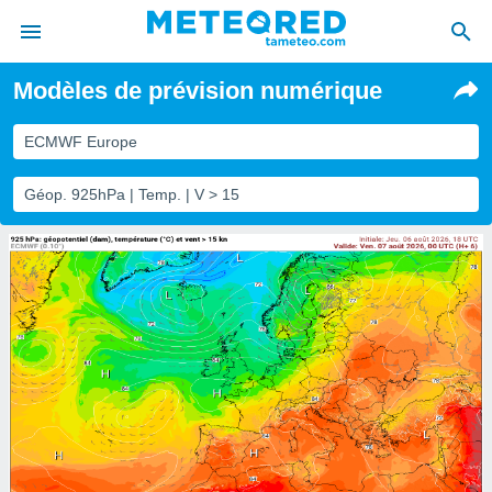
Modèles de prévision numérique
e
ntialité
ECMWF Europe
enu de
o.com
Géop. 925hPa | Temp. | V > 15
o.com) a
aré par
onnels
arantir
té des
ions
. Vous
accéder
e en
 les
s :
r les