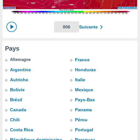
s et
r
tement
cité
006
Suivante
ue
lisée,
ACCEPTER
ur des
ET
Pays
ions
CONTINUER
es par le
Allemagne
France
 cookies
PARAMÈTRES
Argentine
Honduras
gies
es, nous
Autriche
Italie
de
Bolivie
Mexique
 notre
afin de
Brésil
Pays-Bas
r à vous
r
Canada
Panama
ment des
Chili
Pérou
 de très
alité.
Costa Rica
Portugal
ant sur
République dominicaine
Paraguay