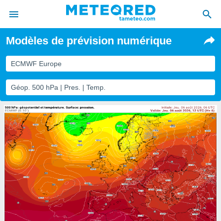
Modèles de prévision numérique
e
ntialité
ECMWF Europe
enu de
o.com
Géop. 500 hPa | Pres. | Temp.
o.com) a
aré par
onnels
arantir
té des
ions
. Vous
accéder
e en
 les
s :
r les