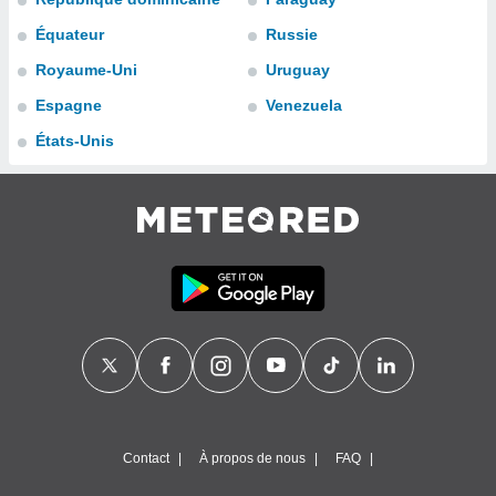
n «
 et
Équateur
Russie
r »,
Royaume-Uni
Uruguay
cédez au
 et vous
Espagne
Venezuela
z
ation de
États-Unis
qu'ils
 nous ou
aires,
nt de
t
er le
ement
te, ainsi
per un
écifique
us
de la
Contact
À propos de nous
FAQ
 et du