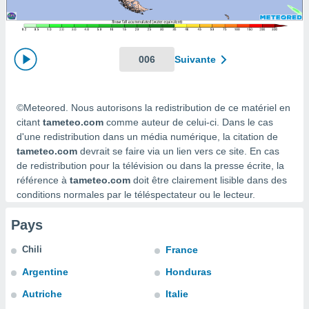
s et
r
tement
cité
006
Suivante
ue
lisée,
ACCEPTER
ur des
ET
©Meteored. Nous autorisons la redistribution de ce matériel en
ions
CONTINUER
es par le
citant
tameteo.com
comme auteur de celui-ci. Dans le cas
 cookies
d'une redistribution dans un média numérique, la citation de
PARAMÈTRES
tameteo.com
devrait se faire via un lien vers ce site. En cas
gies
de redistribution pour la télévision ou dans la presse écrite, la
es, nous
référence à
tameteo.com
doit être clairement lisible dans des
de
conditions normales par le téléspectateur ou le lecteur.
 notre
afin de
Pays
r à vous
r
Chili
France
ment des
 de très
Argentine
Honduras
alité.
Autriche
Italie
ant sur