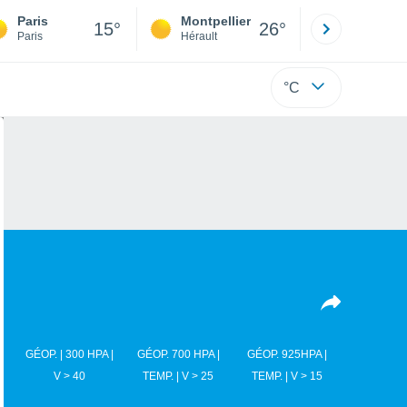
Paris
Montpellier
Besançon
15°
26°
Paris
Hérault
Doubs
°C
GÉOP. | 300 HPA |
GÉOP. 700 HPA |
GÉOP. 925HPA |
V > 40
TEMP. | V > 25
TEMP. | V > 15