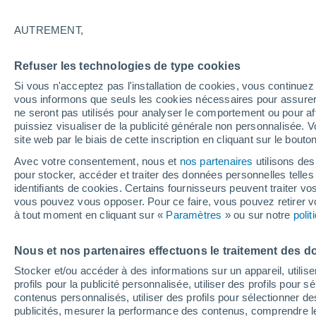
AUTREMENT,
Brésil
Refuser les technologies de type cookies
ECMWF Amérique du Sud -
Si vous n'acceptez pas l'installation de cookies, vous continu
Lat(+10..-30)
vous informons que seuls les cookies nécessaires pour assurer la
ne seront pas utilisés pour analyser le comportement ou pour af
ECMWF Amérique du Sud -
puissiez visualiser de la publicité générale non personnalisée. V
site web par le biais de cette inscription en cliquant sur le bouto
Lat(-25..-50)
Avec votre consentement, nous et
nos partenaires
utilisons des
GFS Amérique du Sud -
pour stocker, accéder et traiter des données personnelles telles 
Lat(+10..-30)
identifiants de cookies. Certains fournisseurs peuvent traiter vo
vous pouvez vous opposer. Pour ce faire, vous pouvez retirer
GFS Amérique du Sud -
à tout moment en cliquant sur «
Paramètres
» ou sur notre
poli
Lat(-25..-50)
Nous et nos partenaires effectuons le traitement des d
Stocker et/ou accéder à des informations sur un appareil, utilise
profils pour la publicité personnalisée, utiliser des profils pour 
contenus personnalisés, utiliser des profils pour sélectionner
publicités, mesurer la performance des contenus, comprendre le