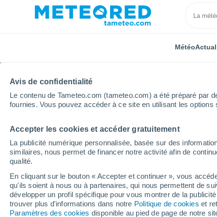
Météo
Actual
Avis de confidentialité
Le contenu de Tameteo.com (tameteo.com) a été préparé par des 
fournies. Vous pouvez accéder à ce site en utilisant les options 
Accepter les cookies et accéder gratuitement
Accueil
Modèles
Modèles Brésil - ECMWF Amérique 
La publicité numérique personnalisée, basée sur des information
similaires, nous permet de financer notre activité afin de conti
Modèles de prévision n
qualité.
En cliquant sur le bouton « Accepter et continuer », vous accéde
qu'ils soient à nous ou à partenaires, qui nous permettent de sui
PRES. | V > 10 |
PLUIE
NEIGE
développer un profil spécifique pour vous montrer de la publicit
NÉB. | PLUIE 6H |
ACUMULÉE
ACUMULÉE
trouver plus d'informations dans notre
Politique de cookies
et re
Paramètres des cookies
ÉPAI.
disponible au pied de page de notre si