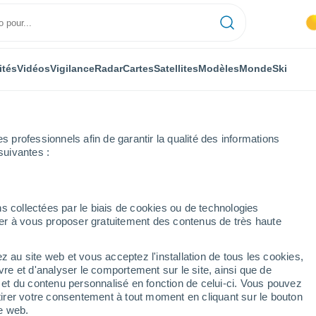
ités
Vidéos
Vigilance
Radar
Cartes
Satellites
Modèles
Monde
Ski
professionnels afin de garantir la qualité des informations
suivantes :
du Sud - Lat(+10..-30)
s collectées par le biais de cookies ou de technologies
nuer à vous proposer gratuitement des contenus de très haute
umérique
z au site web et vous acceptez l'installation de tous les cookies,
vre et d'analyser le comportement sur le site, ainsi que de
TEMPÉRATURE
GÉOP. 850 HPA |
GÉOP. 500 HPA |
VENT 10M |
é et du contenu personnalisé en fonction de celui-ci. Vous pouvez
2M
TEMP.
PRES. | TEMP.
PRESSION
tirer votre consentement à tout moment en cliquant sur le bouton
te web.