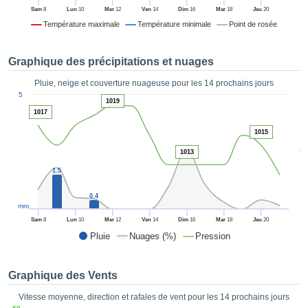
es et
Sam
8
Lun
10
Mer
12
Ven
14
Dim
16
Mar
18
Jeu
20
éder
Température maximale
Température minimale
Point de rosée
tement
licité
Graphique des précipitations et nuages
rique
alisée,
Pluie, neige et couverture nuageuse pour les 14 prochains jours
ACCEPTER
1
sur des
5
ET
1019
ations
1017
CONTINUER
es par le
1015
 cookies
 de
PARAMÈTRES
5
1013
logies
1.5
es, nous
et de
0.4
r notre
mm
 afin de
Sam
8
Lun
10
Mer
12
Ven
14
Dim
16
Mar
18
Jeu
20
r à vous
Pluie
Nuages (%)
Pression
oser
ment des
 de très
Graphique des Vents
ualité.
Vitesse moyenne, direction et rafales de vent pour les 14 prochains jours
uant sur