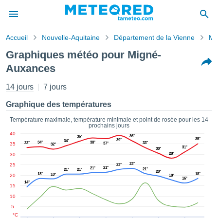
Accueil
Nouvelle-Aquitaine
Département de la Vienne
Mi
s de
Graphiques météo pour Migné-
ntialité
Auxances
tenu de
eo.com
14 jours
7 jours
o.com) a
paré par
Graphique des températures
es
ionnels
Température maximale, température minimale et point de rosée pour les 14
garantir
prochains jours
ité des
40
36°
36°
35°
39°
ations
34°
34°
38°
33°
33°
35
37°
32°
31°
30°
s. Vous
28°
30
accéder
23°
25
23°
21°
21°
ite en
21°
21°
21°
20°
18°
18°
18°
20
18°
ant les
16°
14°
15
ions
10
ntes :
5
°C
er les