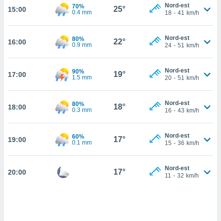
Nord-est
70%
25°
15:00
cité
0.4 mm
18
-
41
km/h
ue
lisée,
ACCEPTER
Nord-est
80%
ur des
22°
16:00
ET
0.9 mm
24
-
51
km/h
ions
CONTINUER
es par le
 cookies
Nord-est
90%
19°
17:00
1.5 mm
PARAMÈTRES
20
-
51
km/h
gies
es, nous
Nord-est
80%
de
18°
18:00
0.3 mm
16
-
43
km/h
 notre
afin de
r à vous
Nord-est
60%
17°
19:00
0.1 mm
15
-
36
km/h
r
ment des
 de très
Nord-est
17°
alité.
20:00
11
-
32
km/h
ant sur
n «
 et
r »,