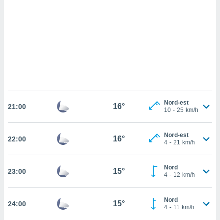
cédez au
 et vous
z
ation de
qu'ils
 nous ou
aires,
nt de
t
Nord-est
16°
er le
21:00
10
-
25
km/h
ement
te, ainsi
Nord-est
16°
22:00
4
-
21
km/h
per un
écifique
us
Nord
15°
23:00
de la
4
-
12
km/h
 et du
lisé en
Nord
15°
24:00
4
-
11
km/h
 de
. Vous