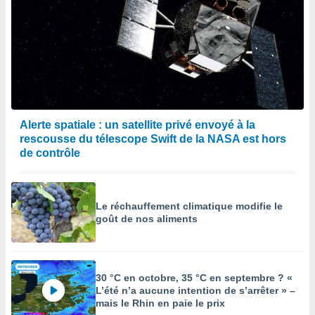
afficher
licité ou
enu
lisé,
e vous
r de la
 non
lisée.
Alerte spatiale : un satellite privé envoyé à la
uvez
rescousse du télescope Swift de la NASA est hors
de contrôle
ation des
et
à notre
 par le
Le réchauffement climatique modifie le
 cette
goût de nos aliments
ion en
sur le
«
».
30 °C en octobre, 35 °C en septembre ? «
L’été n’a aucune intention de s’arrêter » –
tre
mais le Rhin en paie le prix
ement,