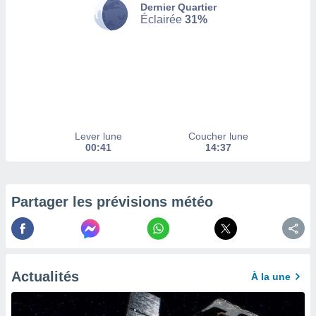
Dernier Quartier
Éclairée
31%
tez pas
ation de
, vous
z à
à notre
.com.
 cas,
us
Lever lune
Coucher lune
ns que
00:41
14:37
s
ires
urer la
Partager les prévisions météo
on sur le
 seront
, et que
ies ne
as
Actualités
À la une
pour
 le
ement