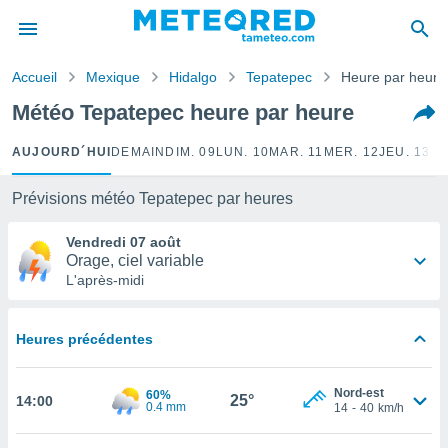
e
ntialité
Accueil
Mexique
Hidalgo
Tepatepec
Heure par heure
enu de
o.com
Météo Tepatepec heure par heure
o.com) a
aré par
AUJOURD´HUI
DEMAIN
DIM. 09
LUN. 10
MAR. 11
MER. 12
JEU. 13
VE
onnels
arantir
Prévisions météo Tepatepec par heures
té des
ions
Vendredi 07 août
. Vous
Orage, ciel variable
accéder
L'après-midi
e en
 les
Heures précédentes
s :
r les
Nord-est
60%
25°
14:00
0.4 mm
s et
14
-
40
km/h
r
tement