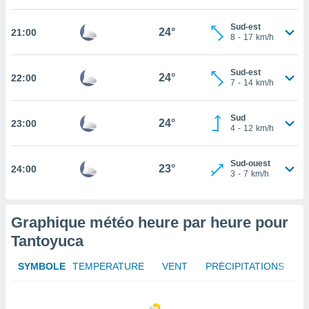
tez pas
Sud-est
24°
21:00
ation de
8
-
17
km/h
, vous
z à
Sud-est
à notre
24°
22:00
7
-
14
km/h
.com.
 cas,
Sud
24°
23:00
us
4
-
12
km/h
ns que
s
Sud-ouest
23°
24:00
3
-
7
km/h
ires
urer la
on sur le
 seront
Graphique météo heure par heure pour
, et que
Tantoyuca
ies ne
as
SYMBOLE
TEMPÉRATURE
VENT
PRÉCIPITATIONS
pour
 le
ement