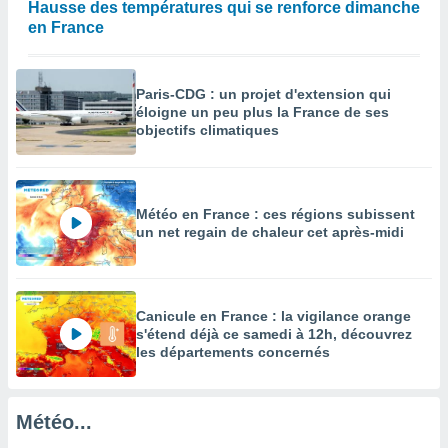
Hausse des températures qui se renforce dimanche
égitime,
en France
vous
vous
 Pour ce
ous
Paris-CDG : un projet d'extension qui
etirer
éloigne un peu plus la France de ses
objectifs climatiques
ement
 opposer
ement
nées à
Météo en France : ces régions subissent
ment en
un net regain de chaleur cet après-midi
 sur «
res
» ou
e
que de
kies
Canicule en France : la vigilance orange
s'étend déjà ce samedi à 12h, découvrez
ite web.
les départements concernés
t nos
ires
ons le
Météo...
ent des