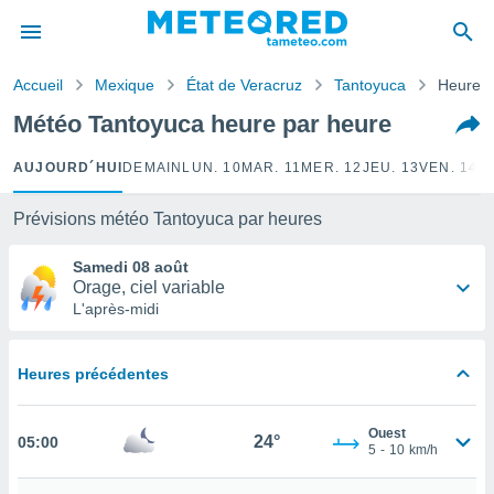
e
ntialité
Accueil
Mexique
État de Veracruz
Tantoyuca
Heure p
enu de
o.com
Météo Tantoyuca heure par heure
o.com) a
aré par
AUJOURD´HUI
DEMAIN
LUN. 10
MAR. 11
MER. 12
JEU. 13
VEN. 14
S
onnels
arantir
Prévisions météo Tantoyuca par heures
té des
ions
Samedi 08 août
. Vous
Orage, ciel variable
accéder
L'après-midi
e en
 les
Heures précédentes
s :
r les
Ouest
24°
05:00
s et
5
-
10
km/h
r
tement