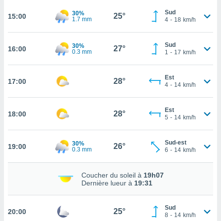
rouver
Sud
30%
25°
15:00
1.7 mm
4
-
18
km/h
ations
re
que de
Sud
30%
27°
16:00
0.3 mm
1
-
17
km/h
kies
r votre
ement à
Est
28°
17:00
ment en
4
-
14
km/h
sur le
Est
res des
28°
18:00
5
-
14
km/h
kies
le au
page de
Sud-est
30%
26°
19:00
te web.
0.3 mm
6
-
14
km/h
MENT,
Coucher du soleil à
19h07
Dernière lueur à
19:31
 les
logies
e
Sud
25°
20:00
s
8
-
14
km/h