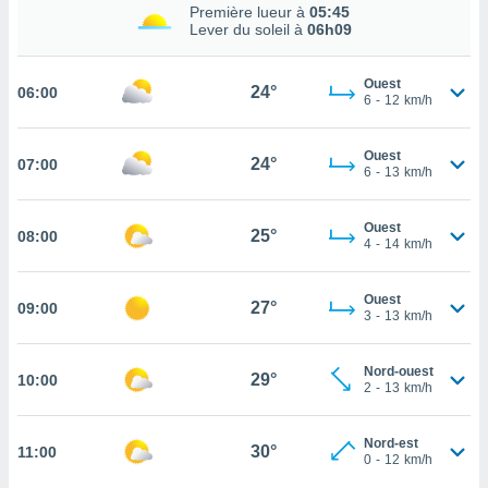
Première lueur à
05:45
cité
Lever du soleil à
06h09
ue
lisée,
ACCEPTER
Ouest
ur des
24°
06:00
ET
6
-
12
km/h
ions
CONTINUER
es par le
 cookies
Ouest
24°
07:00
PARAMÈTRES
6
-
13
km/h
gies
es, nous
Ouest
de
25°
08:00
4
-
14
km/h
 notre
afin de
r à vous
Ouest
27°
09:00
3
-
13
km/h
r
ment des
 de très
Nord-ouest
29°
alité.
10:00
2
-
13
km/h
ant sur
n «
Nord-est
30°
11:00
 et
0
-
12
km/h
r »,