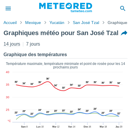
Accueil
Mexique
Yucatán
San José Tzal
Graphiques
s de
Graphiques météo pour San José Tzal
ntialité
tenu de
14 jours
7 jours
eo.com
o.com) a
Graphique des températures
paré par
es
Température maximale, température minimale et point de rosée pour les 14
prochains jours
ionnels
40
garantir
36°
ité des
35°
35°
35°
35°
35°
35°
34°
34°
34°
35
ations
34°
34°
33°
33°
s. Vous
accéder
30
ite en
ant les
24°
25
24°
24°
23°
23°
23°
23°
23°
23°
23°
ions
23°
23°
22°
22°
ntes :
°C
Sam
8
Lun
10
Mer
12
Ven
14
Dim
16
Mar
18
Jeu
20
er les