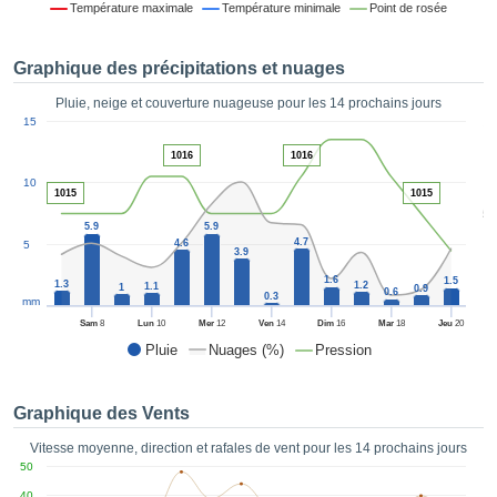
Température maximale
Température minimale
Point de rosée
es et
éder
tement
Graphique des précipitations et nuages
licité
Pluie, neige et couverture nuageuse pour les 14 prochains jours
rique
1
15
alisée,
ACCEPTER
sur des
1016
1016
ET
ations
10
CONTINUER
es par le
1015
1015
5
 cookies
5.9
5.9
 de
PARAMÈTRES
4.7
4.6
5
3.9
logies
es, nous
1.6
1.5
1.3
1.2
1.1
1
0.9
0.6
0.3
et de
mm
r notre
Sam
8
Lun
10
Mer
12
Ven
14
Dim
16
Mar
18
Jeu
20
 afin de
Pluie
Nuages (%)
Pression
r à vous
oser
ment des
Graphique des Vents
 de très
ualité.
Vitesse moyenne, direction et rafales de vent pour les 14 prochains jours
50
uant sur
40